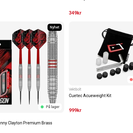
349
kr
Nyhet
Vektbolt
Cuetec Acueweight Kit
På lager
999
kr
nny Clayton Premium Brass