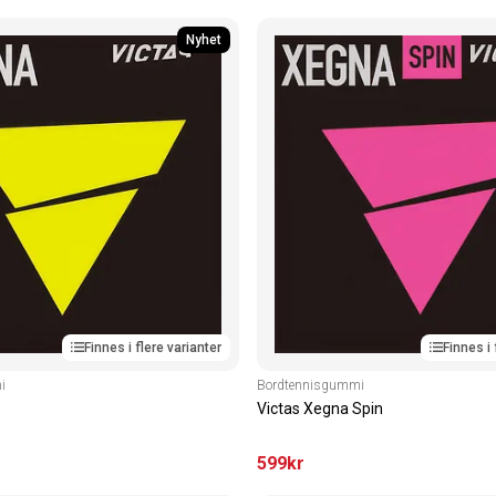
Nyhet
Finnes i flere varianter
Finnes i 
i
Bordtennisgummi
Victas Xegna Spin
599
kr