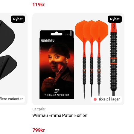
119
kr
Nyhet
Nyhet
flere varianter
Ikke på lager
Dartpiler
Winmau Emma Paton Edition
799
kr