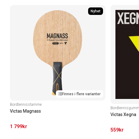
Nyhet
Finnes i flere varianter
Bordtennisstamme
Bordtennisgumm
Victas Magnass
Victas Xegna
1 799
kr
559
kr