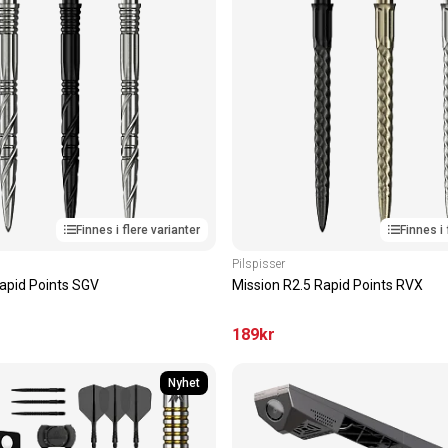
Finnes i flere varianter
Finnes i 
Pilspisser
Rapid Points SGV
Mission R2.5 Rapid Points RVX
189
kr
Nyhet