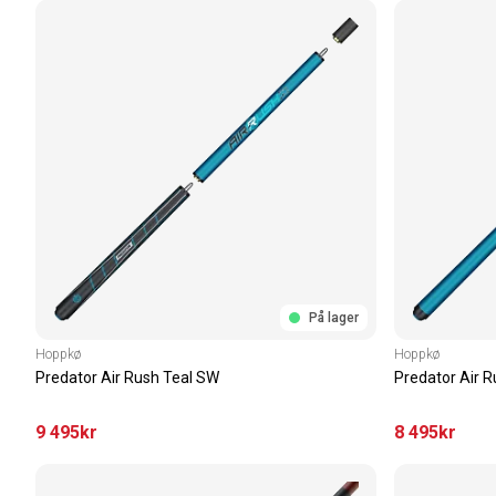
På lager
Hoppkø
Hoppkø
Predator Air Rush Teal SW
Predator Air 
9 495
kr
8 495
kr