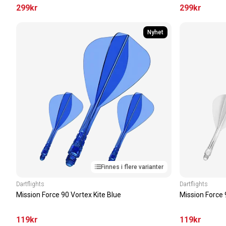
299
kr
299
kr
Nyhet
Finnes i flere varianter
Dartflights
Dartflights
Mission Force 90 Vortex Kite Blue
Mission Force 
119
kr
119
kr