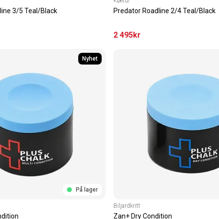
Køetui
ine 3/5 Teal/Black
Predator Roadline 2/4 Teal/Black
2 495
kr
Nyhet
På lager
Biljardkritt
dition
Zan+ Dry Condition