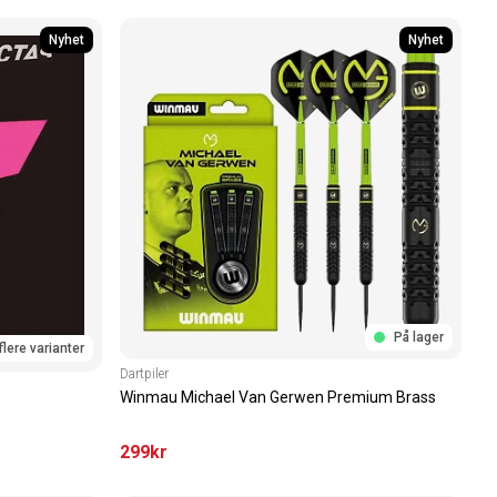
Nyhet
Nyhet
På lager
flere varianter
Dartpiler
Winmau Michael Van Gerwen Premium Brass
299
kr