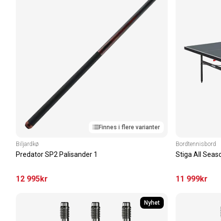
Finnes i flere varianter
Biljardkø
Bordtennisbord
Predator SP2 Palisander 1
Stiga All Seas
12 995
kr
11 999
kr
Nyhet