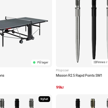
Finnes i 
På lager
Pilspisser
ons
Mission R2.5 Rapid Points SM1
99
kr
Nyhet