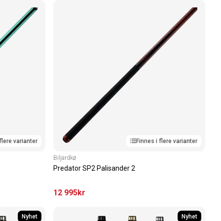
flere varianter
Finnes i flere varianter
Biljardkø
Predator SP2 Palisander 2
12 995
kr
Nyhet
Nyhet