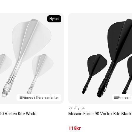
Nyhet
Finnes i flere varianter
Finnes i 
Dartflights
90 Vortex Kite White
Mission Force 90 Vortex Kite Black
119
kr