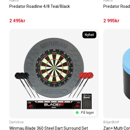
Køetui
Køetui
Predator Roadline 4/8 Teal/Black
Predator Roadl
2 495
kr
2 995
kr
Nyhet
På lager
Dartskive
Biljardkritt
Winmau Blade 360 Steel Dart Surround Set
Zan+ Multi Con