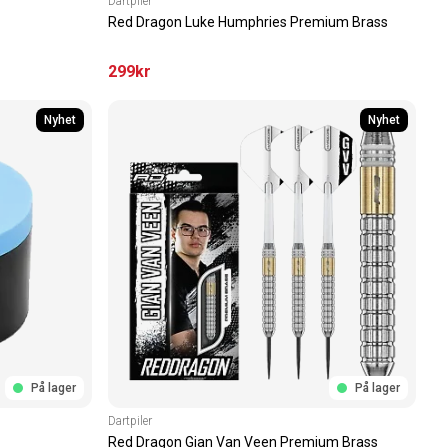
Dartpiler
Red Dragon Luke Humphries Premium Brass
299
kr
Nyhet
Nyhet
På lager
På lager
Dartpiler
Red Dragon Gian Van Veen Premium Brass