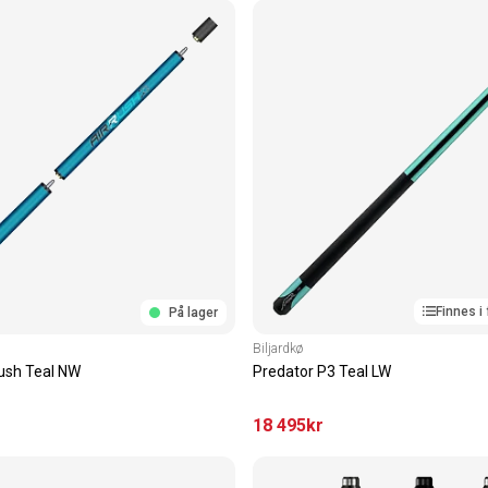
Finnes i 
På lager
Biljardkø
Rush Teal NW
Predator P3 Teal LW
18 495
kr