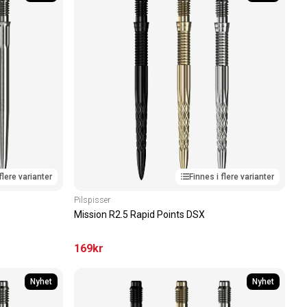
flere varianter
Finnes i flere varianter
Pilspisser
Mission R2.5 Rapid Points DSX
169
kr
Nyhet
Nyhet