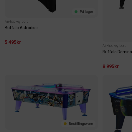
På lager
Air-hockey bord
Buffalo Astrodisc
5 495kr
Air-hockey bord
Buffalo Domina
8 995kr
Bestillingsvare