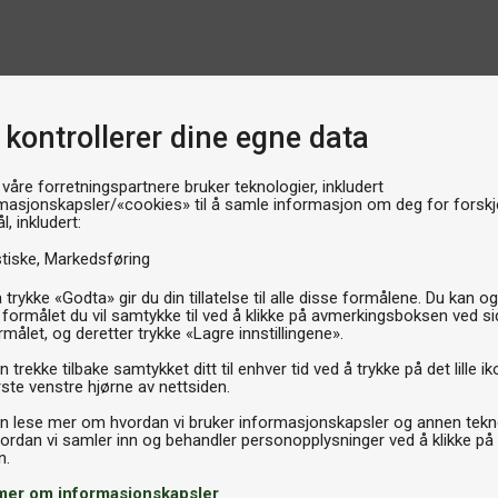
 kontrollerer dine egne data
 våre forretningspartnere bruker teknologier, inkludert
masjonskapsler/«cookies» til å samle informasjon om deg for forskje
l, inkludert:
stiske
Markedsføring
 trykke «Godta» gir du din tillatelse til alle disse formålene. Du kan o
 formålet du vil samtykke til ved å klikke på avmerkingsboksen ved s
rmålet, og deretter trykke «Lagre innstillingene».
 trekke tilbake samtykket ditt til enhver tid ved å trykke på det lille ik
ste venstre hjørne av nettsiden.
n lese mer om hvordan vi bruker informasjonskapsler og annen tekno
ordan vi samler inn og behandler personopplysninger ved å klikke på
mer om informasjonskapsler