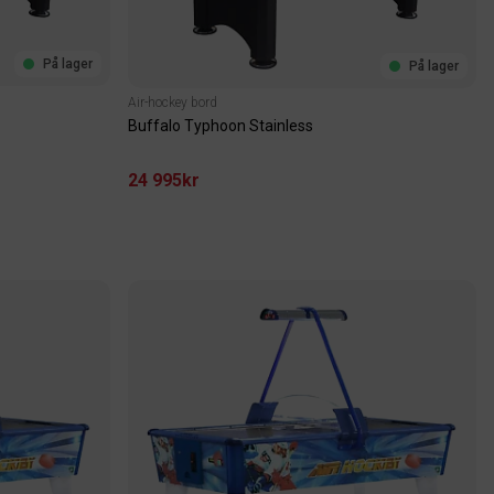
På lager
På lager
Air-hockey bord
Buffalo Typhoon Stainless
24 995kr