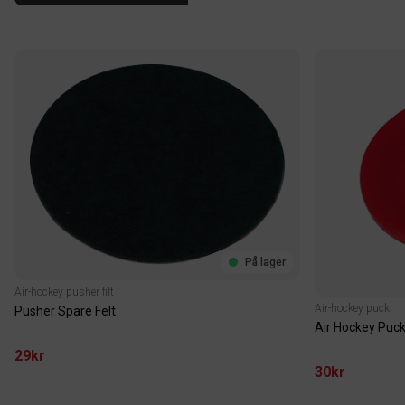
På lager
Air-hockey pusher filt
Air-hockey puck
Pusher Spare Felt
Air Hockey Puc
29kr
30kr