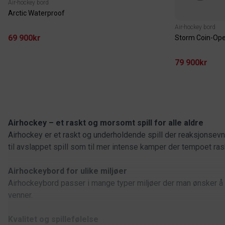
Air-hockey bord
Arctic Waterproof
Air-hockey bord
69 900kr
Storm Coin-Op
79 900kr
Airhockey – et raskt og morsomt spill for alle aldre
Airhockey er et raskt og underholdende spill der reaksjonsevne
til avslappet spill som til mer intense kamper der tempoet ras
Airhockeybord for ulike miljøer
Airhockeybord passer i mange typer miljøer der man ønsker å sk
venner.
Kvalitet og spillefølelse