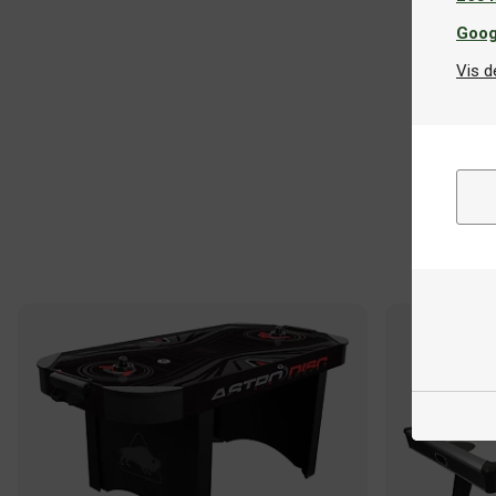
Goog
Vis d