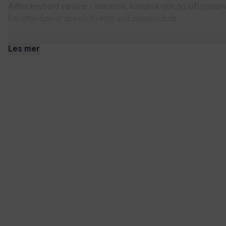
Airhockeybord varierer i størrelse, konstruksjon og luftsystem.
konstruksjon er spesielt viktig ved intensiv bruk.
Hos oss finner du airhockeybord i flere størrelser og utførel
Les mer
Finn riktig airhockeybord
Hvilket airhockeybord som passer best, avhenger av hvordan de
offentlig miljø, finnes det flere alternativer å velge mellom.
Ta gjerne kontakt med oss hvis du trenger hjelp med å velge r