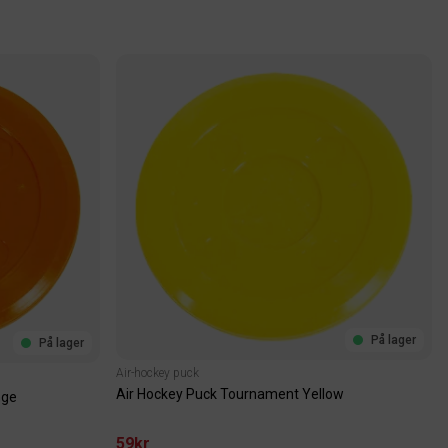
På lager
På lager
Air-hockey puck
Air Hockey Puck Tournament Yellow
nge
59kr