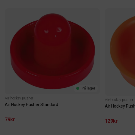
På lager
Air-hockey pusher
Air-hockey pusher
Air Hockey Pusher Standard
Air Hockey Pus
79kr
129kr