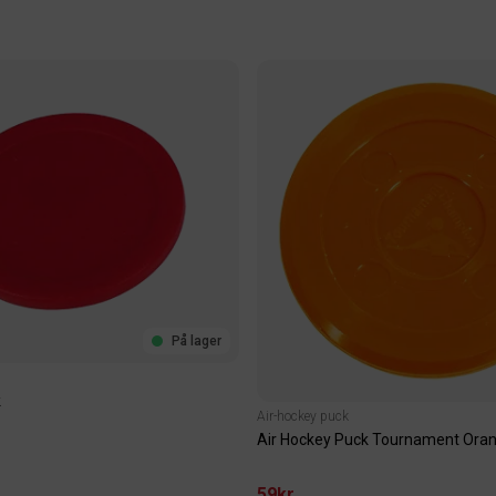
På lager
k
Air-hockey puck
Air Hockey Puck Tournament Ora
59kr