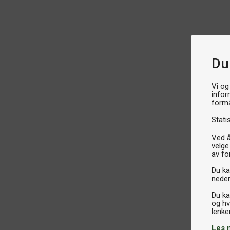
Du
Vi og
infor
formå
Stati
Ved å
velge
av fo
Du kan
neder
Du ka
og hv
Les 