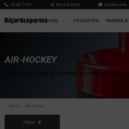
22 60 71 87
Retur & bytte
Kundservice
PRODUKTER
KAMPANJE
AIR-HOCKEY
Air-hockey er et raskt og spennende spill som kombinerer pre
Hjem
/
Air-hockey
Filtrer