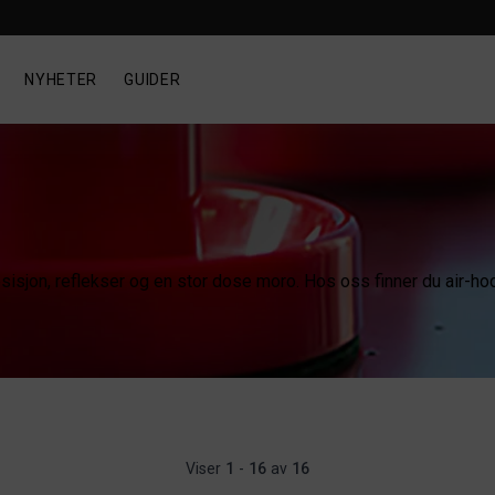
NYHETER
GUIDER
sisjon, reflekser og en stor dose moro. Hos oss finner du air-h
Viser
1
-
16
av
16