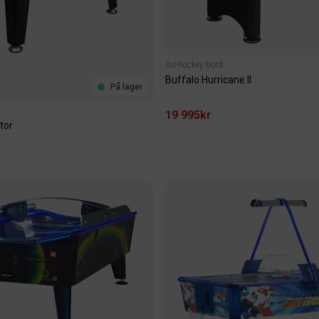
Air-hockey bord
Buffalo Hurricane II
På lager
19 995kr
tor