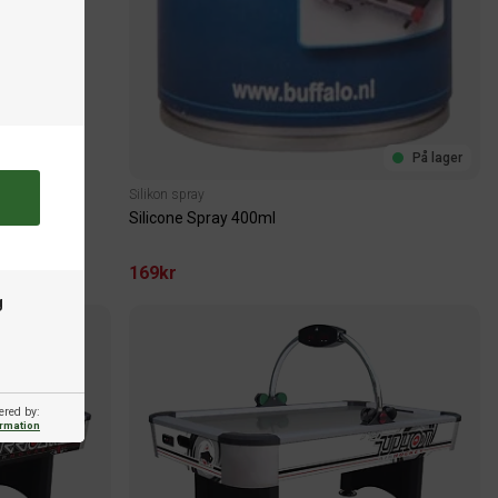
På lager
Silikon spray
Silicone Spray 400ml
169kr
g
ered by:
ormation