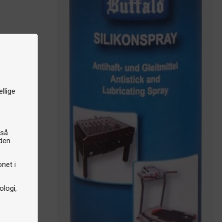
llige
gså
iden
onet i
logi,