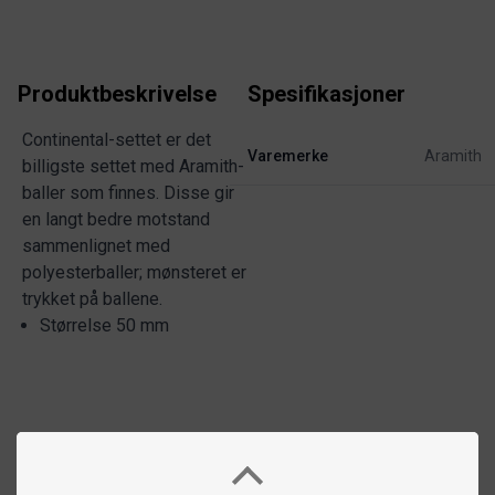
Produktbeskrivelse
Spesifikasjoner
Continental-settet er det
Varemerke
Aramith
billigste settet med Aramith-
baller som finnes. Disse gir
en langt bedre motstand
sammenlignet med
polyesterballer; mønsteret er
trykket på ballene.
Størrelse 50 mm