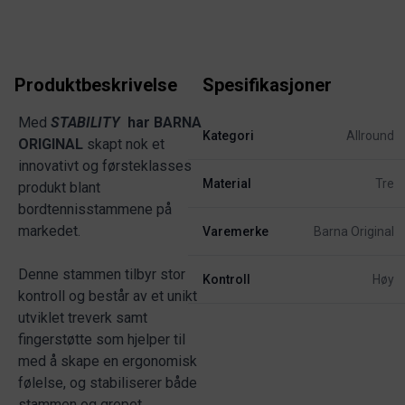
Produktbeskrivelse
Spesifikasjoner
Med
STABILITY
har BARNA
Kategori
Allround
ORIGINAL
skapt nok et
innovativt og førsteklasses
Material
Tre
produkt blant
bordtennisstammene på
markedet.
Varemerke
Barna Original
Denne stammen tilbyr stor
Kontroll
Høy
kontroll og består av et unikt
utviklet treverk samt
fingerstøtte som hjelper til
med å skape en ergonomisk
følelse, og stabiliserer både
stammen og grepet.