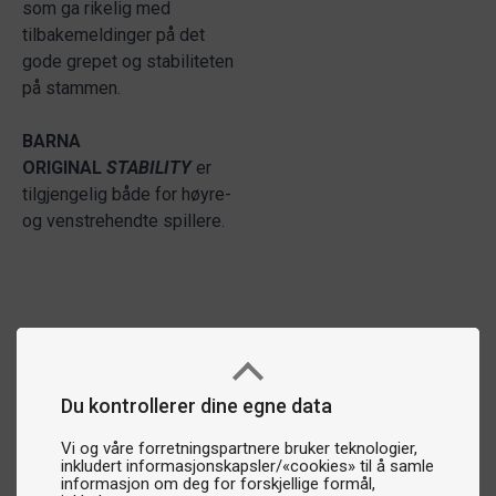
som ga rikelig med
tilbakemeldinger på det
gode grepet og stabiliteten
på stammen.
BARNA
ORIGINAL
STABILITY
er
tilgjengelig både for høyre-
og venstrehendte spillere.
Du kontrollerer dine egne data
Vi og våre forretningspartnere bruker teknologier,
inkludert informasjonskapsler/«cookies» til å samle
informasjon om deg for forskjellige formål,