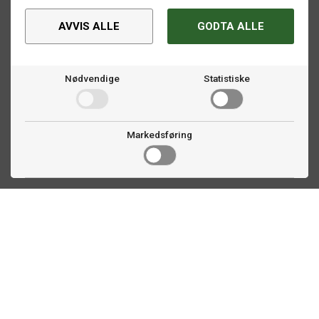
AVVIS ALLE
GODTA ALLE
Nødvendige
Statistiske
Markedsføring
Kontakt oss
Faldalsveien 363
1900 Fetsund, NO
22 60 71 87