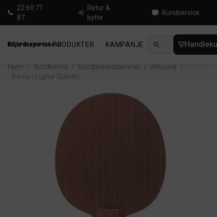
22 60 71
Retur &
Kundservice
87
bytte
Handleku
PRODUKTER
KAMPANJE
NYHETER
GUID
Hjem
/
Bordtennis
/
Bordtennisstammer
/
Allround
/
Barna Original Stability