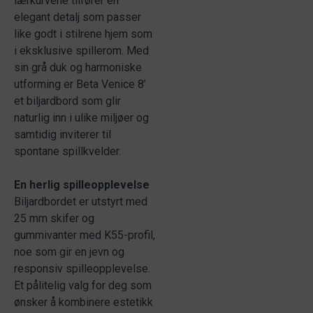
lærkurvene tilfører en
elegant detalj som passer
like godt i stilrene hjem som
i eksklusive spillerom. Med
sin grå duk og harmoniske
utforming er Beta Venice 8’
et biljardbord som glir
naturlig inn i ulike miljøer og
samtidig inviterer til
spontane spillkvelder.
En herlig spilleopplevelse
Biljardbordet er utstyrt med
25 mm skifer og
gummivanter med K55-profil,
noe som gir en jevn og
responsiv spilleopplevelse.
Et pålitelig valg for deg som
ønsker å kombinere estetikk