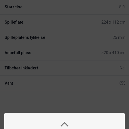
Størrelse
8 ft
Spilleflate
224 x 112 cm
Spilleplatens tykkelse
25 mm
Anbefalt plass
520 x 410 cm
Tilbehør inkludert
Nei
Vant
K55