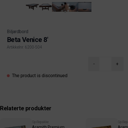
Biljardbord
Beta Venice 8'
Artikkelnr. 6200-504
Product information
-
+
The product is discontinued
Relaterte produkter
Spillepakke
Spille
Aramith Premium
Arami