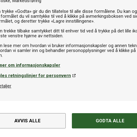
stiske
Markedsføring
P
 trykke «Godta» gir du din tillatelse til alle disse formålene. Du kan o
 formålet du vil samtykke til ved å klikke på avmerkingsboksen ved s
rmålet, og deretter trykke «Lagre innstillingene».
 trekke tilbake samtykket ditt til enhver tid ved å trykke på det lille ik
ste venstre hjørne av nettsiden.
n lese mer om hvordan vi bruker informasjonskapsler og annen tekno
ordan vi samler inn og behandler personopplysninger ved å klikke på
mer om informasjonskapsler
Spesifikasjoner
les retningslinjer for personvern
 biljardduk
etaljer
Varemerke
e som hjelper deg å holde
serer slitasje og bidrar til å
EAN
t enkelt å rengjøre både
AVVIS ALLE
GODTA ALLE
te samler seg. Et uunnværlig
å holde biljardbordet i topp