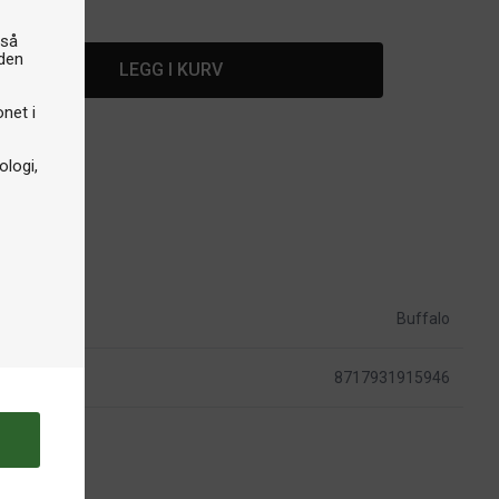
å lager
gså
iden
LEGG I KURV
onet i
logi,
Buffalo
8717931915946