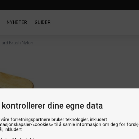
NYHETER
GUIDER
lliard Brush Nylon
Bilja
Bil
 kontrollerer dine egne data
Artikk
 våre forretningspartnere bruker teknologier, inkludert
Produ
199k
masjonskapsler/«cookies» til å samle informasjon om deg for forskje
l, inkludert: