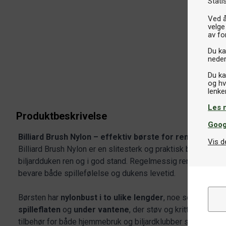
Stati
Ved å
velge
av fo
Du kan
neder
Du ka
og hv
Les 
Produktbeskrivelse
Goog
Billiard Brush Nylon – effektiv børste for rengjøring av
Vis d
Billiard Brush Nylon er en slitesterk og praktisk bordbørst
biljardduken ren og i god stand. Regelmessig rengjøring redu
bevare både spillefølelse og dukens levetid.
Børsten har
nylonbust i to ulike lengder
, noe som gjør de
spilleflaten
og
under vantene
, der støv og krittrester of
tilbehør for både hjemmebruk og biljardklubber som ønsker 