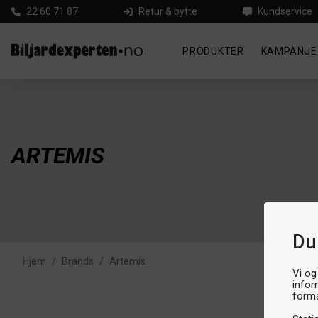
22 60 71 87
Retur & bytte
Kundservice
PRODUKTER
KAMPANJE
ARTEMIS
Du
Hjem
/
Brands
/
Artemis
Vi og
infor
formå