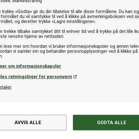
stiske
Markedsføring
 trykke «Godta» gir du din tillatelse til alle disse formålene. Du kan o
 formålet du vil samtykke til ved å klikke på avmerkingsboksen ved s
rmålet, og deretter trykke «Lagre innstillingene».
 trekke tilbake samtykket ditt til enhver tid ved å trykke på det lille ik
ste venstre hjørne av nettsiden.
n lese mer om hvordan vi bruker informasjonskapsler og annen tekno
ordan vi samler inn og behandler personopplysninger ved å klikke på
mer om informasjonskapsler
les retningslinjer for personvern
etaljer
AVVIS ALLE
GODTA ALLE