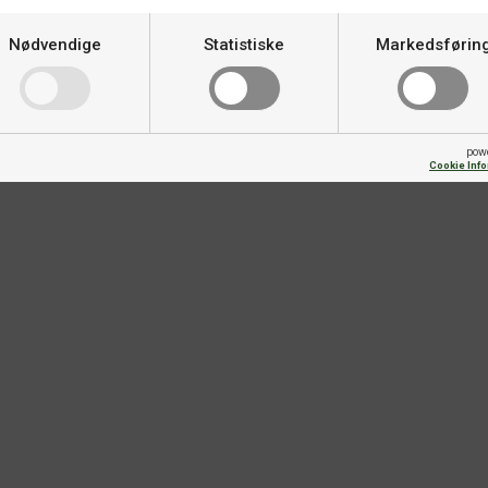
Nødvendige
Statistiske
Markedsførin
pow
Cookie Inf