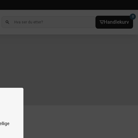
0
Handlekurv
llige