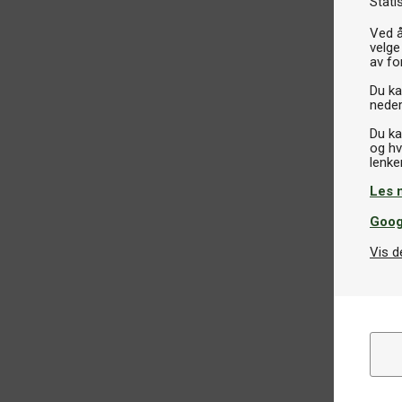
Stati
Ved å
velge
av fo
Du kan
neder
Du ka
og hv
Les 
Goog
Vis d