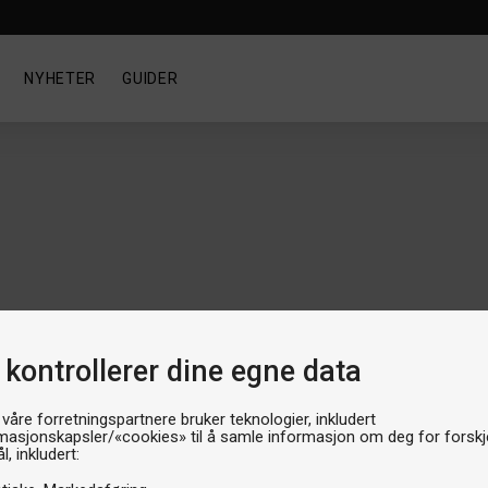
NYHETER
GUIDER
 kontrollerer dine egne data
 våre forretningspartnere bruker teknologier, inkludert
masjonskapsler/«cookies» til å samle informasjon om deg for forskje
l, inkludert:
Kategorien er tom