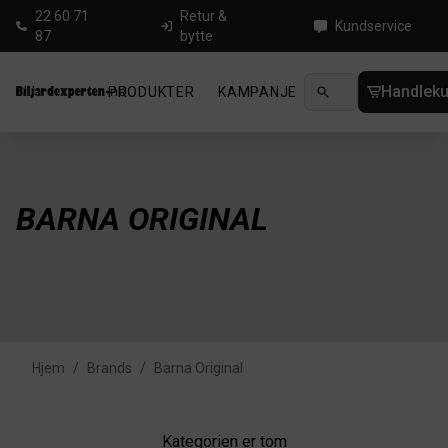
22 60 71
Retur &
Kundservice
87
bytte
Handleku
PRODUKTER
KAMPANJE
NYHETER
GUID
BARNA ORIGINAL
Hjem
/
Brands
/
Barna Original
Kategorien er tom