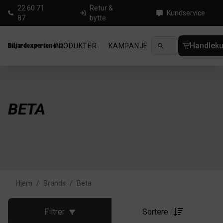
22 60 71
Retur &
Kundservice
87
bytte
Handleku
PRODUKTER
KAMPANJE
NYHETER
GUID
BETA
Hjem
/
Brands
/
Beta
Filtrer
Sortere