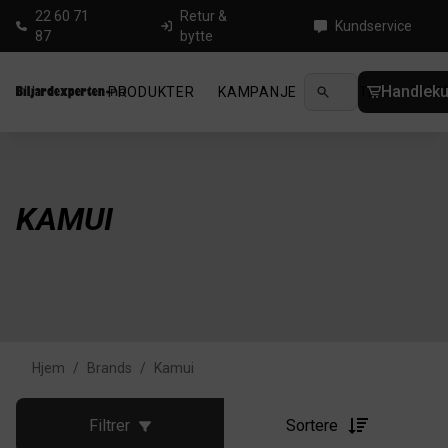
22 60 71
Retur &
Kundservice
87
bytte
Handleku
PRODUKTER
KAMPANJE
NYHETER
GUID
KAMUI
Hjem
/
Brands
/
Kamui
Filtrer
Sortere