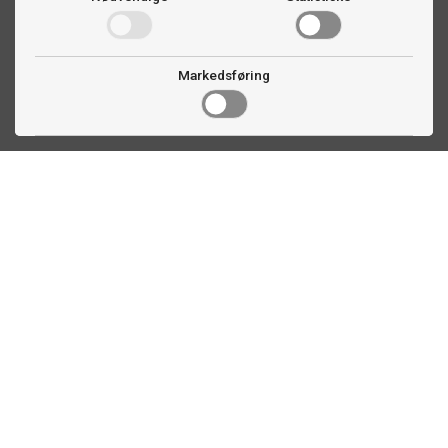
Markedsføring
Kontakt oss
Faldalsveien 363
1900 Fetsund, NO
22 60 71 87
info@biljardexperten.no
Kundeservice