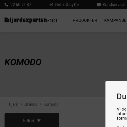
22 60 71 87
Retur & bytte
Kundservice
PRODUKTER
KAMPANJE
KOMODO
Du
Hjem
/
Brands
/
Komodo
Vi og
infor
formå
Filtrer