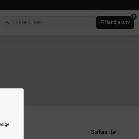
0
Handlekurv
llige
Sortere