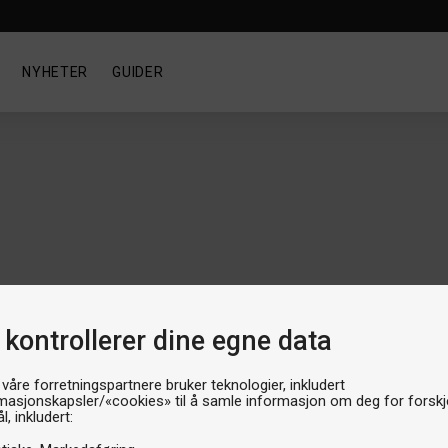
NYHETER
GUIDER
 kontrollerer dine egne data
 våre forretningspartnere bruker teknologier, inkludert
masjonskapsler/«cookies» til å samle informasjon om deg for forskje
l, inkludert:
Viser
1
-
2
av
2