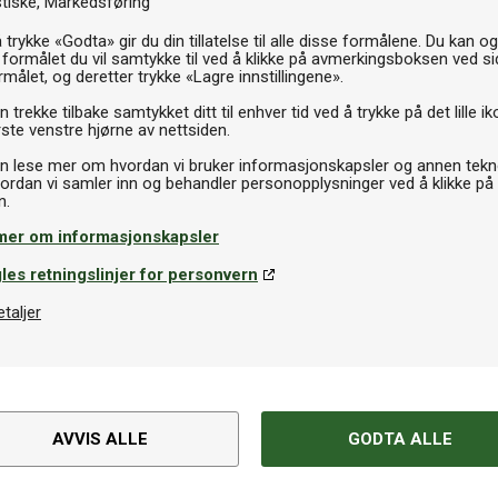
stiske
Markedsføring
 trykke «Godta» gir du din tillatelse til alle disse formålene. Du kan o
 formålet du vil samtykke til ved å klikke på avmerkingsboksen ved s
rmålet, og deretter trykke «Lagre innstillingene».
Salg
 trekke tilbake samtykket ditt til enhver tid ved å trykke på det lille ik
ste venstre hjørne av nettsiden.
n lese mer om hvordan vi bruker informasjonskapsler og annen tekno
ordan vi samler inn og behandler personopplysninger ved å klikke på
mer om informasjonskapsler
les retningslinjer for personvern
etaljer
På lager
AVVIS ALLE
GODTA ALLE