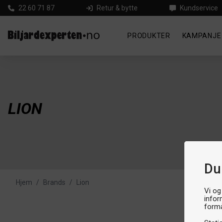
22 60 71 87
Retur & bytte
Kundservice
PRODUKTER
KAMPANJE
LION
Du
Hjem
/
Brands
/
Lion
Vi og
infor
formå