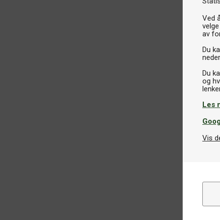
Stati
Ved å
velge
av fo
Du kan
neder
Du ka
og hv
Les 
Goog
Vis d