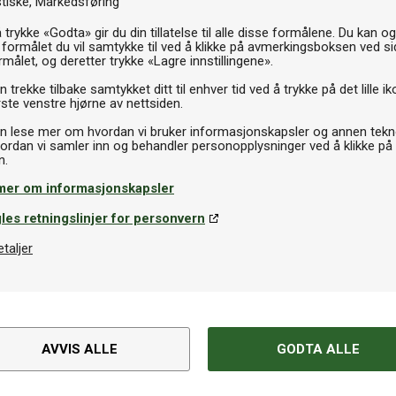
stiske
Markedsføring
 trykke «Godta» gir du din tillatelse til alle disse formålene. Du kan o
 formålet du vil samtykke til ved å klikke på avmerkingsboksen ved s
rmålet, og deretter trykke «Lagre innstillingene».
 trekke tilbake samtykket ditt til enhver tid ved å trykke på det lille ik
ste venstre hjørne av nettsiden.
n lese mer om hvordan vi bruker informasjonskapsler og annen tekno
ordan vi samler inn og behandler personopplysninger ved å klikke på
mer om informasjonskapsler
les retningslinjer for personvern
etaljer
AVVIS ALLE
GODTA ALLE