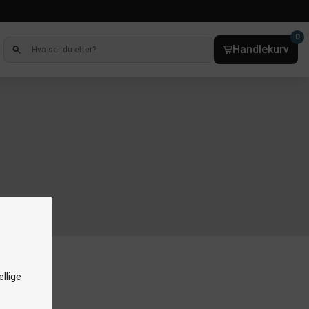
0
Handlekurv
llige