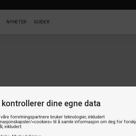
NYHETER
GUIDER
 kontrollerer dine egne data
 våre forretningspartnere bruker teknologier, inkludert
masjonskapsler/«cookies» til å samle informasjon om deg for forskje
l, inkludert:
Kategorien er tom