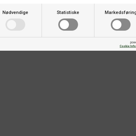
Nødvendige
Statistiske
Markedsførin
pow
Cookie Inf