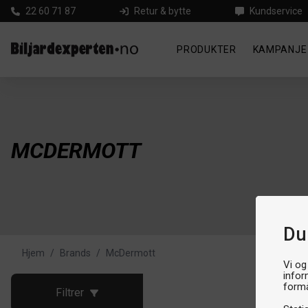
22 60 71 87
Retur & bytte
Kundservice
PRODUKTER
KAMPANJE
MCDERMOTT
Du
Hjem
/
Brands
/
McDermott
Vi og
infor
formå
Filtrer