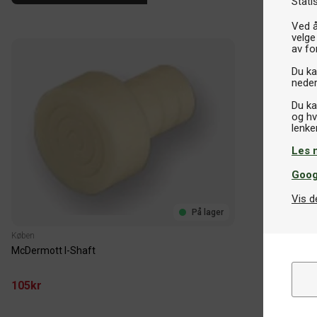
Stati
Ved å
velge
av fo
Du kan
neder
Du ka
og hv
Les 
Goog
Vis d
På lager
Køben
McDermott I-Shaft
105kr