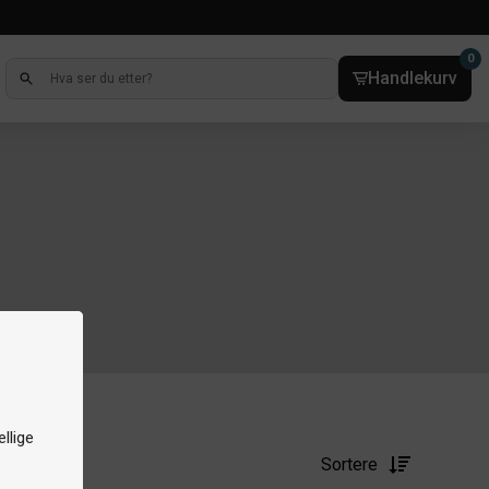
0
Handlekurv
llige
Sortere