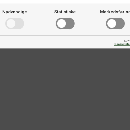
Nødvendige
Statistiske
Markedsførin
pow
Cookie Inf