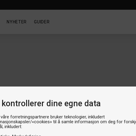
NYHETER
GUIDER
 kontrollerer dine egne data
 våre forretningspartnere bruker teknologier, inkludert
masjonskapsler/«cookies» til å samle informasjon om deg for forskje
l, inkludert:
Viser
1
-
1
av
1