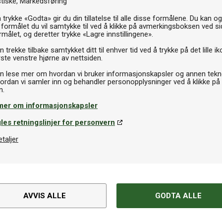
stiske
Markedsføring
 trykke «Godta» gir du din tillatelse til alle disse formålene. Du kan o
 formålet du vil samtykke til ved å klikke på avmerkingsboksen ved s
rmålet, og deretter trykke «Lagre innstillingene».
 trekke tilbake samtykket ditt til enhver tid ved å trykke på det lille ik
ste venstre hjørne av nettsiden.
n lese mer om hvordan vi bruker informasjonskapsler og annen tekno
ordan vi samler inn og behandler personopplysninger ved å klikke på
mer om informasjonskapsler
les retningslinjer for personvern
etaljer
AVVIS ALLE
GODTA ALLE