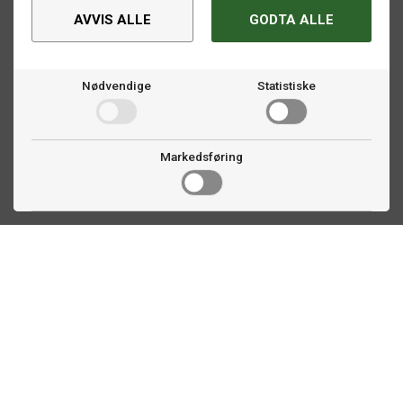
AVVIS ALLE
GODTA ALLE
Nødvendige
Statistiske
Markedsføring
Kontakt oss
Faldalsveien 363
1900 Fetsund, NO
22 60 71 87