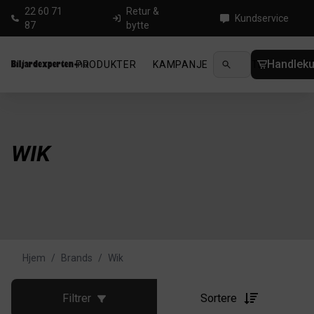
22 60 71
Retur &
Kundservice
87
bytte
Handleku
PRODUKTER
KAMPANJE
NYHETER
GUID
WIK
Hjem
/
Brands
/
Wik
Filtrer
Sortere