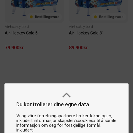
Bestillingsvare
Bestillingsvare
Air-hockey bord
Air-hockey bord
Air-Hockey Gold 6’
Air-Hockey Gold 8’
79 900kr
89 900kr
Du kontrollerer dine egne data
Vi og våre forretningspartnere bruker teknologier,
inkludert informasjonskapsler/«cookies» til å samle
informasjon om deg for forskjellige formål,
inkludert: