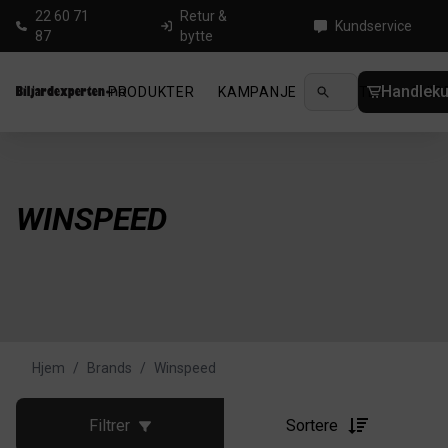
22 60 71
Retur &
Kundservice
87
bytte
Handleku
PRODUKTER
KAMPANJE
NYHETER
GUID
WINSPEED
Hjem
/
Brands
/
Winspeed
Filtrer
Sortere