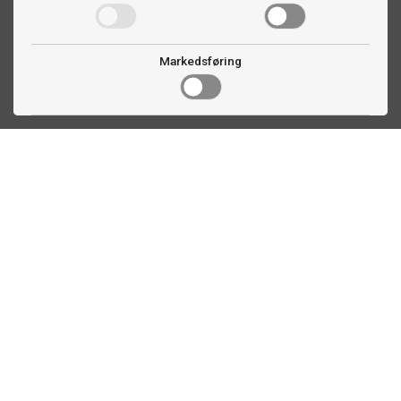
Markedsføring
Kontakt oss
Faldalsveien 363
1900 Fetsund, NO
22 60 71 87
info@biljardexperten.no
Kundeservice