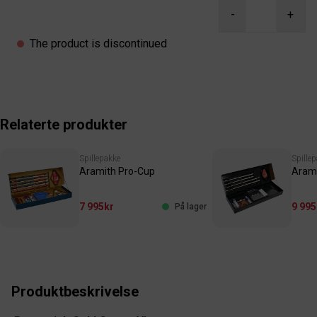
-
+
The product is discontinued
Relaterte produkter
Spillepakke
Spille
Aramith Pro-Cup
Arami
7 995kr
9 995
På lager
Produktbeskrivelse