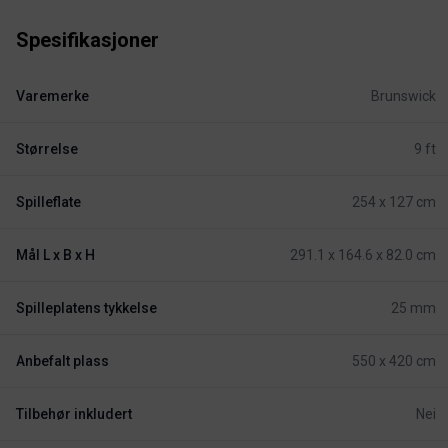
Spesifikasjoner
Varemerke
Brunswick
Størrelse
9 ft
Spilleflate
254 x 127 cm
Mål L x B x H
291.1 x 164.6 x 82.0 cm
Spilleplatens tykkelse
25 mm
Anbefalt plass
550 x 420 cm
Tilbehør inkludert
Nei