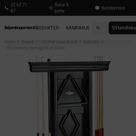
22 60 71
Retur &
Kundservice
87
bytte
Handleku
PRODUKTER
KAMPANJE
NYHETER
GUID
Hjem
/
Biljard
/
Tilbehør biljardbord
/
Køstativ
/
Brunswick Heritage Wall Black