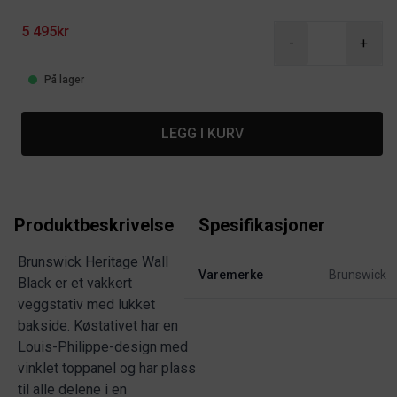
Product information
5 495kr
-
+
På lager
LEGG I KURV
Produktbeskrivelse
Spesifikasjoner
Brunswick Heritage Wall
Varemerke
Brunswick
Black er et vakkert
veggstativ med lukket
bakside. Køstativet har en
Louis-Philippe-design med
vinklet toppanel og har plass
til alle delene i en