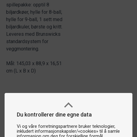
spillepakke: opptil 8
biljardkøer, hylle for 8-ball,
hylle for 9-ball, 1 sett med
biljardkuler, børste og kritt.
Leveres med Brunswicks
standardsystem for
veggmontering.
Mål: 145,03 x 88,9 x 16,51
cm (L x B x D)
Du kontrollerer dine egne data
Vi og våre forretningspartnere bruker teknologier,
inkludert informasjonskapsler/«cookies» til å samle
informasjon om deg for forskjellige formål,