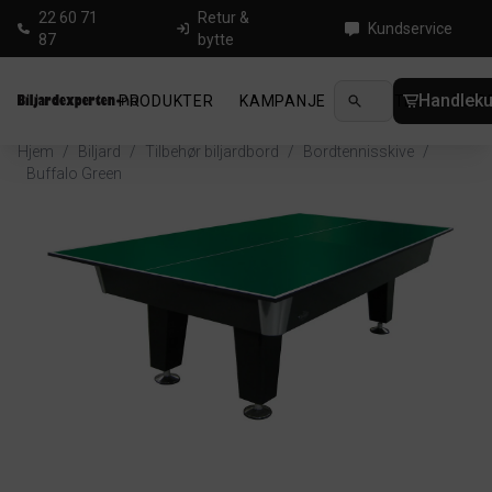
22 60 71
Retur &
Kundservice
87
bytte
Handleku
PRODUKTER
KAMPANJE
NYHETER
GUID
Hjem
/
Biljard
/
Tilbehør biljardbord
/
Bordtennisskive
/
Buffalo Green