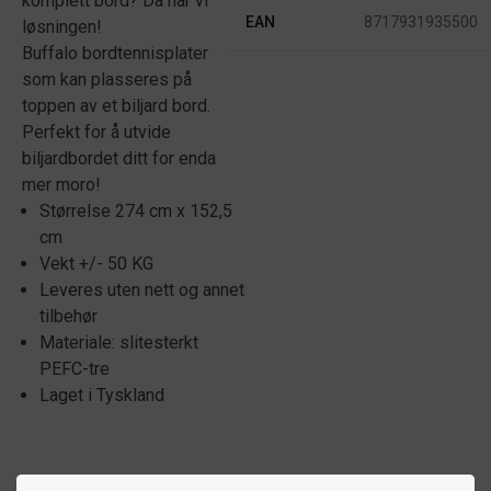
komplett bord? Da har vi
EAN
8717931935500
løsningen!
Buffalo bordtennisplater
som kan plasseres på
toppen av et biljard bord.
Perfekt for å utvide
biljardbordet ditt for enda
mer moro!
Størrelse 274 cm x 152,5
cm
Vekt +/- 50 KG
Leveres uten nett og annet
tilbehør
Materiale: slitesterkt
PEFC-tre
Laget i Tyskland