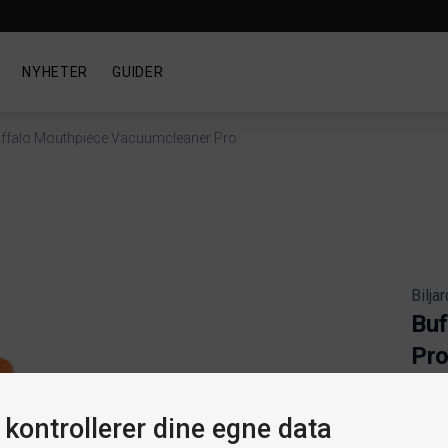
NYHETER
GUIDER
ffalo Mouthpiece Vacuumcleaner Pro
Bilja
Buf
Pr
Artik
 kontrollerer dine egne data
Produ