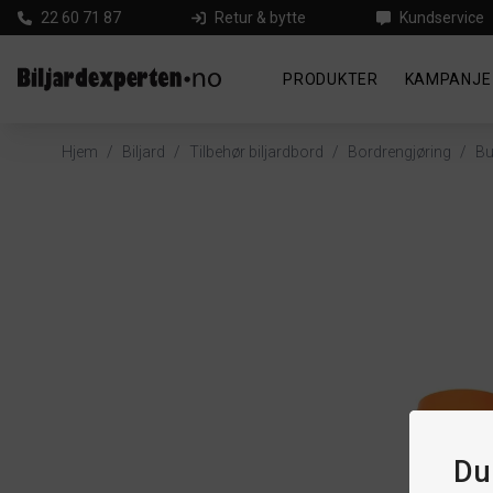
22 60 71 87
Retur & bytte
Kundservice
PRODUKTER
KAMPANJE
Hjem
/
Biljard
/
Tilbehør biljardbord
/
Bordrengjøring
/
Bu
Du