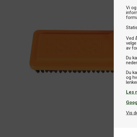
Vi og
infor
formå
Stati
Ved å
velge
av fo
Du kan
neder
Du ka
og hv
Les 
Goog
Vis d