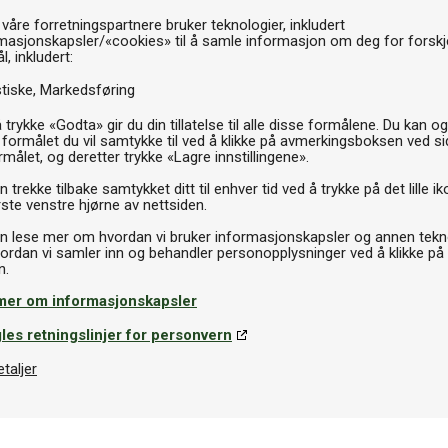
 våre forretningspartnere bruker teknologier, inkludert
Th
masjonskapsler/«cookies» til å samle informasjon om deg for forskje
l, inkludert:
stiske
Markedsføring
 trykke «Godta» gir du din tillatelse til alle disse formålene. Du kan o
 formålet du vil samtykke til ved å klikke på avmerkingsboksen ved s
rmålet, og deretter trykke «Lagre innstillingene».
 trekke tilbake samtykket ditt til enhver tid ved å trykke på det lille ik
ste venstre hjørne av nettsiden.
n lese mer om hvordan vi bruker informasjonskapsler og annen tekno
ordan vi samler inn og behandler personopplysninger ved å klikke på
mer om informasjonskapsler
les retningslinjer for personvern
etaljer