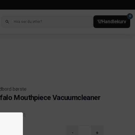
0
Handlekurv
rdbord børste
falo Mouthpiece Vacuumcleaner
o
kelnr. 3287-001
ct information
-
+