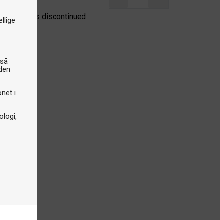
e product is discontinued
llige
gså
iden
onet i
logi,