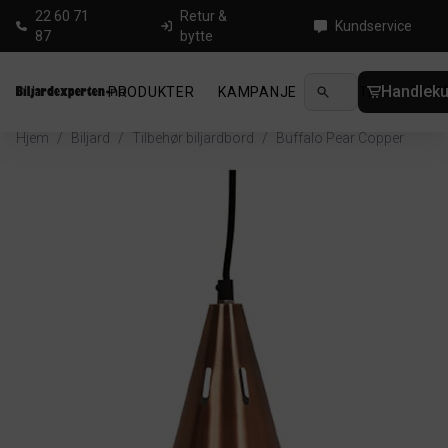
22 60 71
Retur &
Kundservice
87
bytte
Handleku
PRODUKTER
KAMPANJE
NYHETER
GUID
Hjem
/
Biljard
/
Tilbehør biljardbord
/
Buffalo Pear Copper