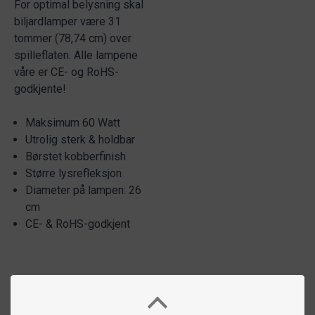
For optimal belysning skal
biljardlamper være 31
tommer (78,74 cm) over
spilleflaten. Alle lampene
våre er CE- og RoHS-
godkjente!
Maksimum 60 Watt
Utrolig sterk & holdbar
Børstet kobberfinish
Større lysrefleksjon
Diameter på lampen: 26
cm
CE- & RoHS-godkjent