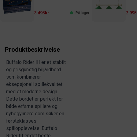
3 495kr
2 995
På lager
Produktbeskrivelse
Buffalo Rider III er et stabilt
og prisgunstig biljardbord
som kombinerer
eksepsjonell spillekvalitet
med et moderne design.
Dette bordet er perfekt for
både erfarne spillere og
nybegynnere som søker en
førsteklasses
spillopplevelse. Buffalo
Rider III er det beste