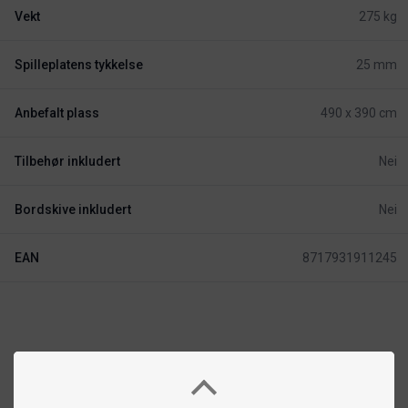
Vekt
275 kg
Spilleplatens tykkelse
25 mm
Anbefalt plass
490 x 390 cm
Tilbehør inkludert
Nei
Bordskive inkludert
Nei
EAN
8717931911245