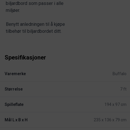
biljardbord som passer i alle
miljøer.
Benytt anledningen til å kjøpe
tilbehør til biljardbordet ditt.
Spesifikasjoner
Varemerke
Buffalo
Størrelse
7 ft
Spilleflate
194 x 97 cm
Mål L x B x H
235 x 136 x 79 cm