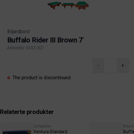
Biljardbord
Buffalo Rider III Brown 7'
Artikkelnr. 6503-307
Product information
-
+
The product is discontinued
Relaterte produkter
Spillepakke
Biljar
Ventura Standard
Buffal