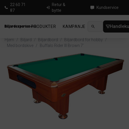
22 60 71
Retur &
Kundservice
87
bytte
Handleku
PRODUKTER
KAMPANJE
NYHETER
GUID
Hjem
/
Biljard
/
Biljardbord
/
Biljardbord for hobby
/
Med bordskive
/
Buffalo Rider III Brown 7'