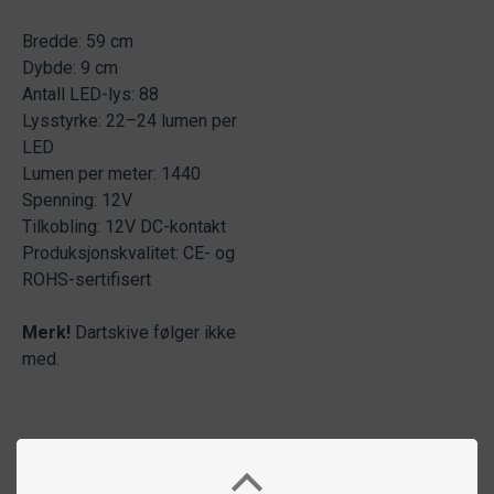
Bredde: 59 cm
Dybde: 9 cm
Antall LED-lys: 88
Lysstyrke: 22–24 lumen per
LED
Lumen per meter: 1440
Spenning: 12V
Tilkobling: 12V DC-kontakt
Produksjonskvalitet: CE- og
ROHS-sertifisert
Merk!
Dartskive følger ikke
med.