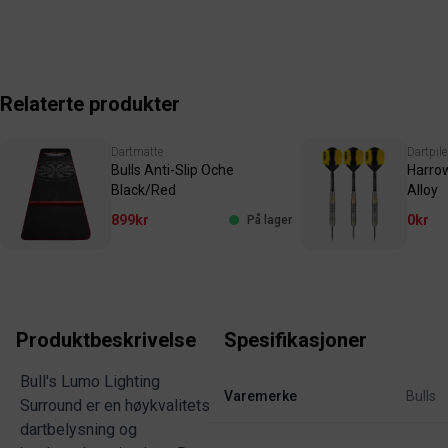
Relaterte produkter
Dartmatte
Dartpile
Bulls Anti-Slip Oche
Harrow
Black/Red
Alloy
899kr
0kr
På lager
Produktbeskrivelse
Spesifikasjoner
Bull's Lumo Lighting
Varemerke
Bulls
Surround er en høykvalitets
dartbelysning og