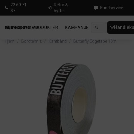
22 60 71
Retur &
Kundservice
87
bytte
Handleku
PRODUKTER
KAMPANJE
NYHETER
GUID
Hjem
/
Bordtennis
/
Kantbånd
/
Butterfly Edgetape 10m