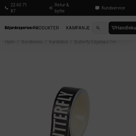
22 60 71
Retur &
Kundservice
87
bytte
Handleku
PRODUKTER
KAMPANJE
NYHETER
GUID
Hjem
/
Bordtennis
/
Kantbånd
/
Butterfly Edgetape 1m