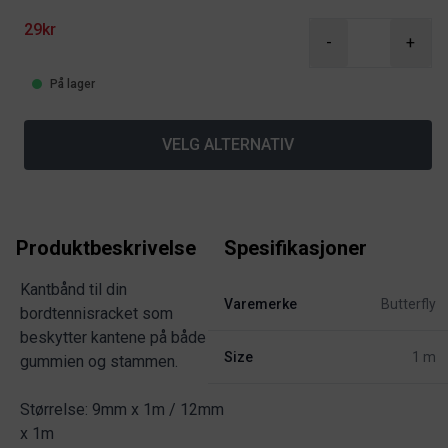
29kr
-
+
På lager
VELG ALTERNATIV
Produktbeskrivelse
Spesifikasjoner
Kantbånd til din
Varemerke
Butterfly
bordtennisracket som
beskytter kantene på både
Size
1 m
gummien og stammen.
Størrelse: 9mm x 1m / 12mm
x 1m