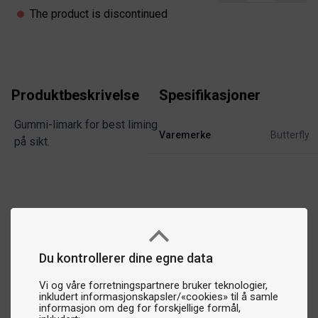
The product is discontinued
Produktbeskrivelse
Spesifikasjoner
Gummi-limark for best liming
Varemerke
Butterfly
på sikt.
Du kontrollerer dine egne data
Vi og våre forretningspartnere bruker teknologier,
inkludert informasjonskapsler/«cookies» til å samle
informasjon om deg for forskjellige formål,