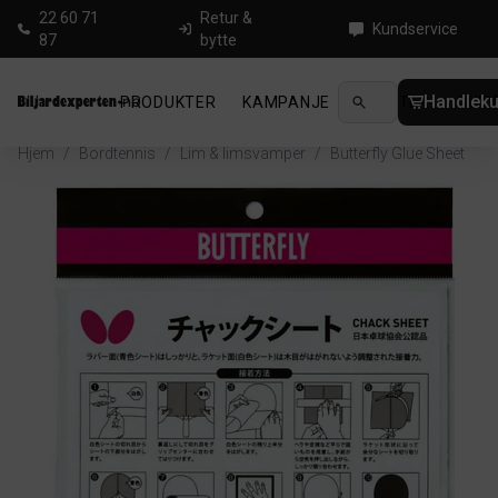
22 60 71
Retur &
Kundservice
87
bytte
Handleku
PRODUKTER
KAMPANJE
NYHETER
GUID
Hjem
/
Bordtennis
/
Lim & limsvamper
/
Butterfly Glue Sheet