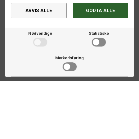
AVVIS ALLE
GODTA ALLE
Nødvendige
Statistiske
Markedsføring
Kontakt oss
Faldalsveien 363
1900 Fetsund, NO
22 60 71 87