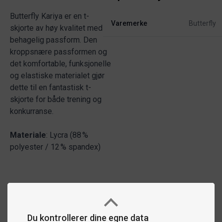
Butterfly Kariya er en t-
Varemerke
Butterfly
skjorte av høy kvalitet med
behagelig passform. Den
kroppsnære passformen og
det komfortable, funksjonelle
og elastiske materialet gjør
dette til en fantastisk t-
skjorte for både trening og
konkurranse.
Materiale
: Lycra (88 %
polyester / 12 % spandex)
Du kontrollerer dine egne data