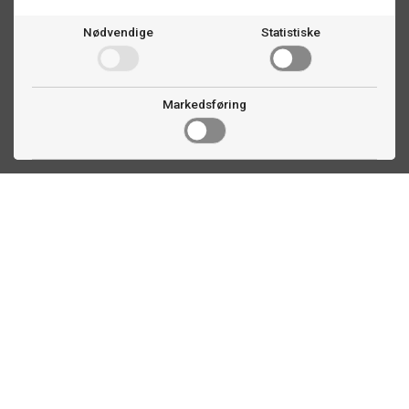
Nødvendige
Statistiske
Markedsføring
Kontakt oss
Faldalsveien 363
1900 Fetsund, NO
22 60 71 87
info@biljardexperten.no