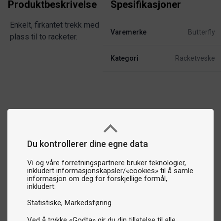
Produktbeskrivelse
Spesifikasjoner
Enkelt, firkantet trekk med
Varemerke
Butterfly
plass til to racketer.
Kategori
Racketveske
Du kontrollerer dine egne data
Vi og våre forretningspartnere bruker teknologier,
inkludert informasjonskapsler/«cookies» til å samle
informasjon om deg for forskjellige formål,
inkludert:
Statistiske
Markedsføring
Ved å trykke «Godta» gir du din tillatelse til alle