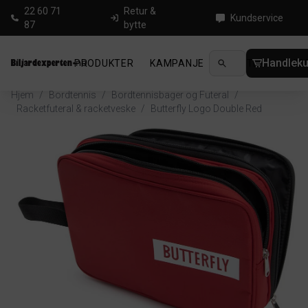
22 60 71
Retur &
Kundservice
87
bytte
Handleku
PRODUKTER
KAMPANJE
NYHETER
GUID
Hjem
/
Bordtennis
/
Bordtennisbager og Futeral
/
Racketfuteral & racketveske
/
Butterfly Logo Double Red