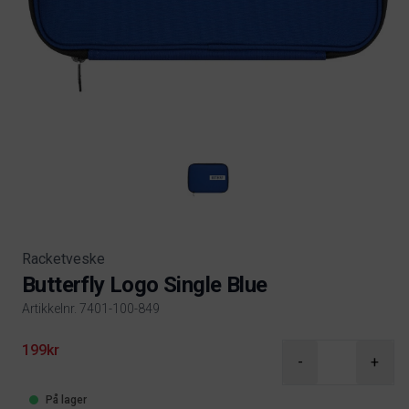
Racketveske
Butterfly Logo Single Blue
Artikkelnr. 7401-100-849
Product information
199kr
-
+
På lager