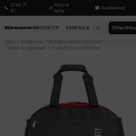
22 60 71
Retur &
Kundservice
87
bytte
Handleku
PRODUKTER
KAMPANJE
NYHETER
GUID
Hjem
/
Bordtennis
/
Bordtennisbager og Futeral
/
Vesker & ryggsekker
/
Butterfly Otomo Midi Red