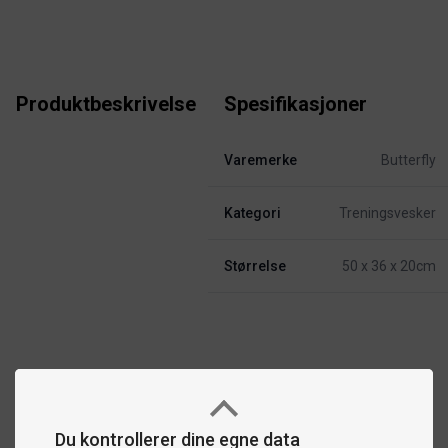
Produktbeskrivelse
Spesifikasjoner
Varemerke
Butterfly
Kategori
Treningsvesker
Størrelse
50 x 36 x 20cm
Du kontrollerer dine egne data