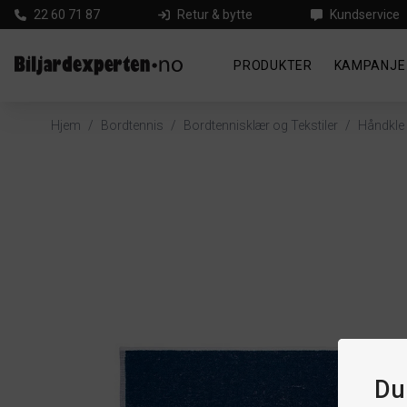
22 60 71 87
Retur & bytte
Kundservice
PRODUKTER
KAMPANJE
Hjem
/
Bordtennis
/
Bordtennisklær og Tekstiler
/
Håndkle
Du