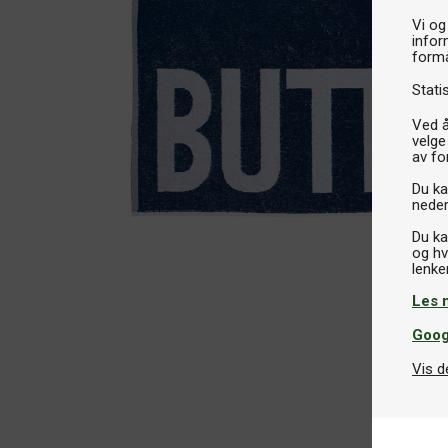
Vi og
infor
formå
Stati
Ved å
velge
av fo
Du kan
neder
Du ka
og hv
Les 
Goog
Vis d