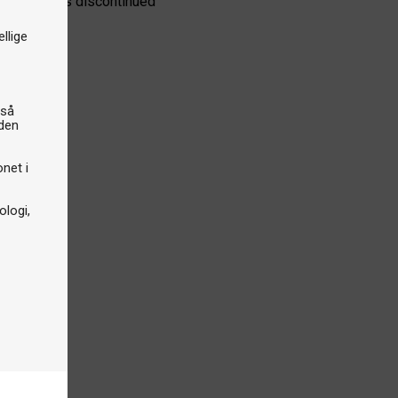
e product is discontinued
llige
gså
iden
onet i
logi,