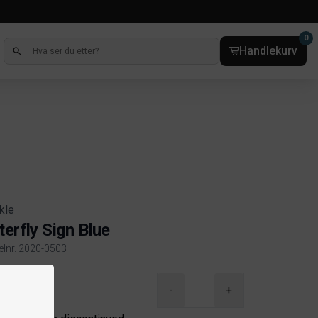
0
Handlekurv
kle
terfly Sign Blue
kelnr. 2020-0503
ct information
-
+