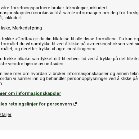
Th
 våre forretningspartnere bruker teknologier, inkludert
masjonskapsler/«cookies» til å samle informasjon om deg for forskje
l, inkludert:
stiske
Markedsføring
 trykke «Godta» gir du din tillatelse til alle disse formålene. Du kan o
 formålet du vil samtykke til ved å klikke på avmerkingsboksen ved s
rmålet, og deretter trykke «Lagre innstillingene».
 trekke tilbake samtykket ditt til enhver tid ved å trykke på det lille ik
ste venstre hjørne av nettsiden.
n lese mer om hvordan vi bruker informasjonskapsler og annen tekno
ordan vi samler inn og behandler personopplysninger ved å klikke på
mer om informasjonskapsler
les retningslinjer for personvern
etaljer