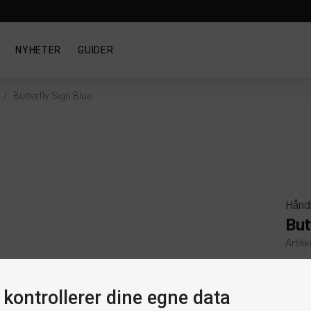
NYHETER
GUIDER
/
Butterfly Sign Blue
Hånd
But
Artik
Produ
 kontrollerer dine egne data