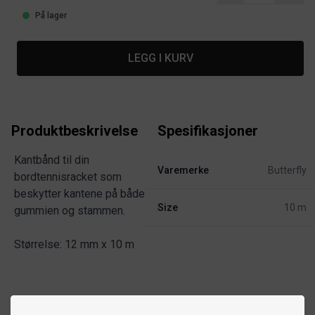
På lager
LEGG I KURV
Produktbeskrivelse
Spesifikasjoner
Kantbånd til din
Varemerke
Butterfly
bordtennisracket som
beskytter kantene på både
Size
10 m
gummien og stammen.
Størrelse: 12 mm x 10 m