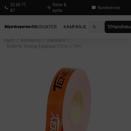
22 60 71
Retur &
Kundservice
87
bytte
Handleku
PRODUKTER
KAMPANJE
NYHETER
GUID
Hjem
/
Bordtennis
/
Kantbånd
/
Butterfly Tenergy Edgetape 12mm x 10m