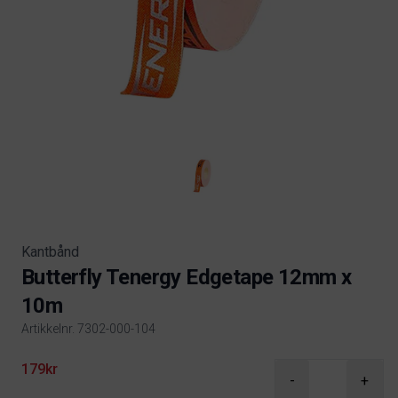
Kantbånd
Butterfly Tenergy Edgetape 12mm x
10m
Artikkelnr. 7302-000-104
Product information
179kr
-
+