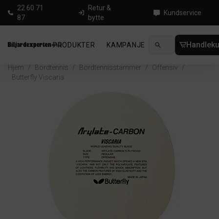
22 60 71
Retur &
Kundservice
87
bytte
Handleku
PRODUKTER
KAMPANJE
NYHETER
GUID
Hjem
/
Bordtennis
/
Bordtennisstammer
/
Offensiv
/
Butterfly Viscaria