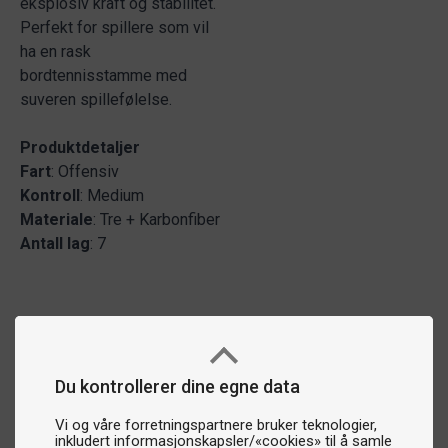
eksplosiv kraft og stabilitet.
Perfekt for spillere som vil
ha en rask
bordtennisstamme med
suveren spillefølelse.
Produktdetaljer
Fart
: Offensiv
Kontroll
: Medium
Materiale
: Tre + Karbonfiber
Antall
lag
: 7
Du kontrollerer dine egne data
Vi og våre forretningspartnere bruker teknologier,
inkludert informasjonskapsler/«cookies» til å samle