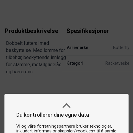
Produktbeskrivelse
Spesifikasjoner
Dobbelt futteral med
Varemerke
Butterfly
beskyttelse. Med lomme for
tilbehør, beskyttende innlegg
Kategori
Racketveske
for stamme, metallglidelås
og bærereim.
Du kontrollerer dine egne data
Vi og våre forretningspartnere bruker teknologier,
inkludert informasjonskapsler/«cookies» til å samle