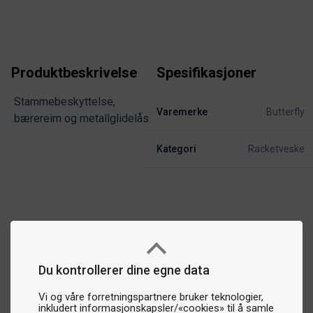
Produktbeskrivelse
Spesifikasjoner
Stammebeskyttelse,
Varemerke
Butterfly
bærereim og metallglidelås.
Kategori
Racketveske
Du kontrollerer dine egne data
Vi og våre forretningspartnere bruker teknologier,
inkludert informasjonskapsler/«cookies» til å samle