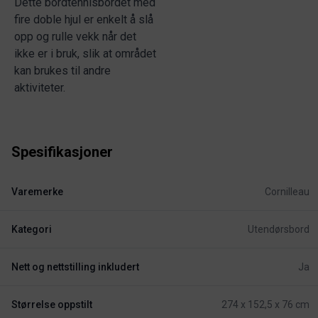
Dette bordtennisbordet med
fire doble hjul er enkelt å slå
opp og rulle vekk når det
ikke er i bruk, slik at området
kan brukes til andre
aktiviteter.
Spesifikasjoner
Varemerke
Cornilleau
Kategori
Utendørsbord
Nett og nettstilling inkludert
Ja
Størrelse oppstilt
274 x 152,5 x 76 cm