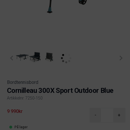
Bordtennisbord
Cornilleau 300X Sport Outdoor Blue
Artikkelnr. 7250-150
Product information
9 990kr
-
+
På lager