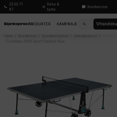
22 60 71
Retur &
Kundservice
87
bytte
Handleku
PRODUKTER
KAMPANJE
NYHETER
GUID
Hjem
/
Bordtennis
/
Bordtennisbord
/
Utendørsbord
/
Cornilleau 300X Sport Outdoor Blue