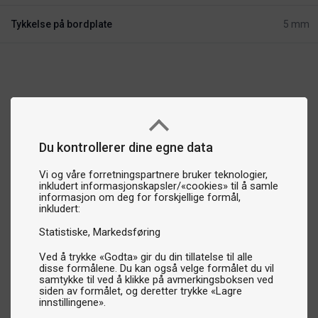
Tykkelse på bordplate
5 mm
Du kontrollerer dine egne data
Vi og våre forretningspartnere bruker teknologier,
inkludert informasjonskapsler/«cookies» til å samle
informasjon om deg for forskjellige formål,
inkludert:
Statistiske
Markedsføring
Ved å trykke «Godta» gir du din tillatelse til alle
disse formålene. Du kan også velge formålet du vil
samtykke til ved å klikke på avmerkingsboksen ved
siden av formålet, og deretter trykke «Lagre
innstillingene».