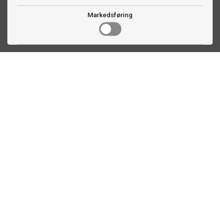
Markedsføring
Kontakt oss
Faldalsveien 363
1900 Fetsund, NO
22 60 71 87
info@biljardexperten.no
Kundeservice
Plassberegning biljardbord