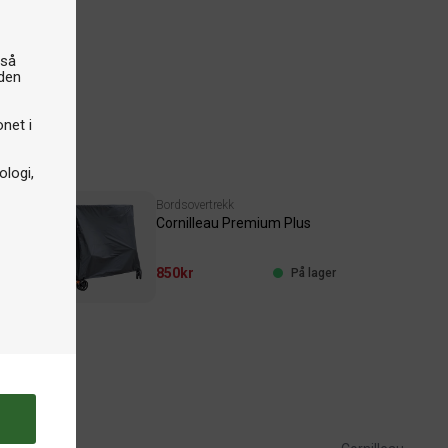
gså
iden
onet i
logi,
Bordsovertrekk
 750 ml
Cornilleau Premium Plus
850kr
å lager
På lager