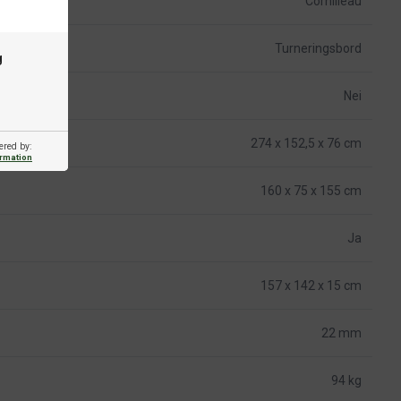
Cornilleau
Turneringsbord
g
Nei
274 x 152,5 x 76 cm
ered by:
ormation
160 x 75 x 155 cm
Ja
157 x 142 x 15 cm
22 mm
94 kg