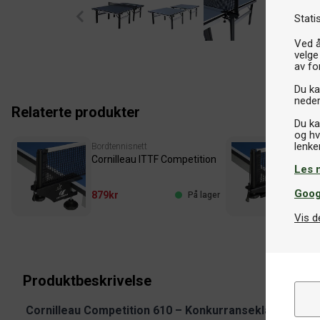
Stati
Ved å
velge
av fo
Du kan
neder
Relaterte produkter
Du ka
og hv
Bordtennisnett
Bor
Cornilleau ITTF Competition
Cor
Les 
Goog
879kr
89
På lager
Vis d
Produktbeskrivelse
Cornilleau Competition 610 – Konkurranseklassifiser