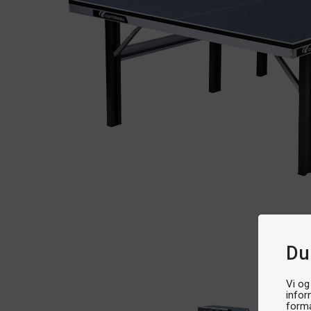
Du
Vi og
infor
formå