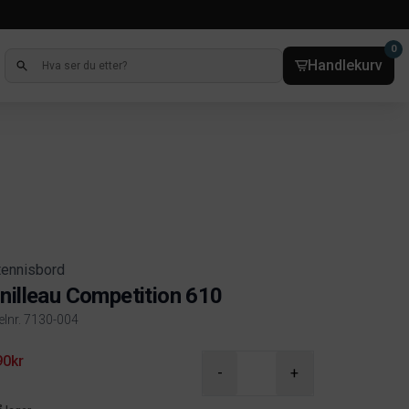
0
Handlekurv
tennisbord
nilleau Competition 610
kelnr. 7130-004
ct information
90kr
-
+