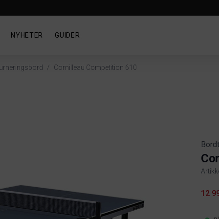
NYHETER
GUIDER
urneringsbord
/
Cornilleau Competition 610
Bord
Cor
Artik
Produ
12 9