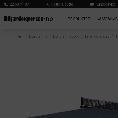
22 60 71 87
Retur & bytte
Kundservice
PRODUKTER
KAMPANJE
Hjem
/
Bordtennis
/
Bordtennisbord
/
Innendørsbord
/
T