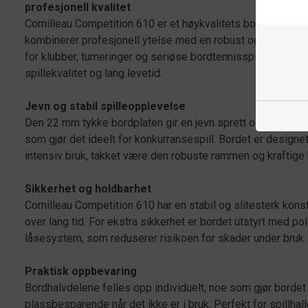
profesjonell kvalitet
Cornilleau Competition 610 er et høykvalitets bordtennisb
kombinerer profesjonell ytelse med en robust og slitesterk 
for klubber, turneringer og seriøse bordtennisspillere som
spillekvalitet og lang levetid.
Jevn og stabil spilleopplevelse
Den 22 mm tykke bordplaten gir en jevn sprett og en profes
som gjør det ideelt for konkurransespill. Bordet er designet
intensiv bruk, takket være den robuste rammen og kraftige 
Sikkerhet og holdbarhet
Cornilleau Competition 610 har en stabil og slitesterk kons
over lang tid. For ekstra sikkerhet er bordet utstyrt med pol
låsesystem, som reduserer risikoen for skader under bruk.
Praktisk oppbevaring
Bordhalvdelene felles opp individuelt, noe som gjør bordet 
plassbesparende når det ikke er i bruk. Perfekt for spillha