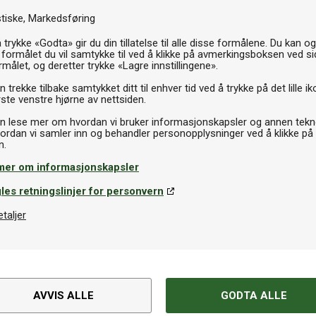
stiske
Markedsføring
 trykke «Godta» gir du din tillatelse til alle disse formålene. Du kan o
 formålet du vil samtykke til ved å klikke på avmerkingsboksen ved s
rmålet, og deretter trykke «Lagre innstillingene».
 trekke tilbake samtykket ditt til enhver tid ved å trykke på det lille ik
ste venstre hjørne av nettsiden.
n lese mer om hvordan vi bruker informasjonskapsler og annen tekno
ordan vi samler inn og behandler personopplysninger ved å klikke på
dtennisnett
Bordrengjøring
nilleau ITTF Competition Clip
Cornilleau Table Cleaner
mer om informasjonskapsler
les retningslinjer for personvern
0kr
249kr
På lager
P
etaljer
Spesifikasjoner
AVVIS ALLE
GODTA ALLE
t bordtennisbord med