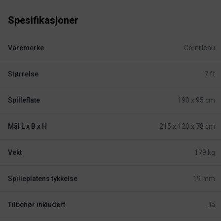
Spesifikasjoner
Varemerke
Cornilleau
Størrelse
7 ft
Spilleflate
190 x 95 cm
Mål L x B x H
215 x 120 x 78 cm
Vekt
179 kg
Spilleplatens tykkelse
19 mm
Tilbehør inkludert
Ja