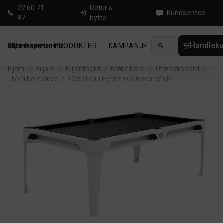
22 60 71
Retur &
Kundservice
87
bytte
Handleku
PRODUKTER
KAMPANJE
NYHETER
GUID
Hjem
/
Biljard
/
Biljardbord
/
Møbelbord
/
Utendørsbord
/
Med bordskive
/
Cornilleau Hyphen Outdoor White