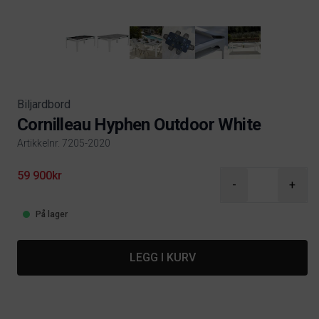
Biljardbord
Cornilleau Hyphen Outdoor White
Artikkelnr. 7205-2020
Product information
59 900kr
-
+
På lager
LEGG I KURV