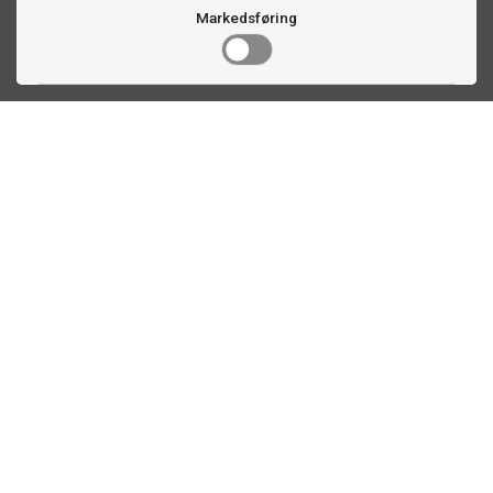
Markedsføring
Kontakt oss
Faldalsveien 363
1900 Fetsund, NO
22 60 71 87
info@biljardexperten.no
Kundeservice
Plassberegning biljardbord
Dimensjonene til dartbrettet