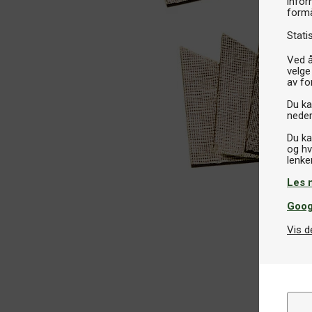
infor
formå
Stati
Ved å
velge
av fo
Du kan
neder
Du ka
og hv
Les 
Goog
Vis d