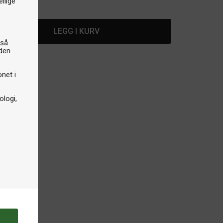
llige
å lager
LEGG I KURV
gså
iden
onet i
logi,