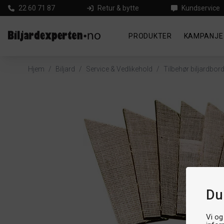
22 60 71 87
Retur & bytte
Kundservice
PRODUKTER
KAMPANJE
Hjem
/
Biljard
/
Service & Vedlikehold
/
Tilbehør biljardbor
Du
Vi og