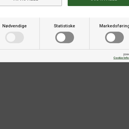
Spesifikasjoner
 disse kantbitene for å skape
Varemerke
Nødvendige
Statistiske
Markedsførin
et. Passer sammen med alle
EAN
pow
Cookie Inf