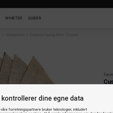
NYHETER
GUIDER
d
/
Vantgummi
/
Cushion Facing 3mm 12-pack
Faci
Cus
Artik
 kontrollerer dine egne data
Produ
179k
 våre forretningspartnere bruker teknologier, inkludert