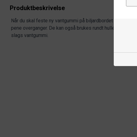
Produktbeskrivelse
Når du skal feste ny vantgummi på biljardbordet trenger du
pene overganger. De kan også brukes rundt hullene i bord
slags vantgummi.