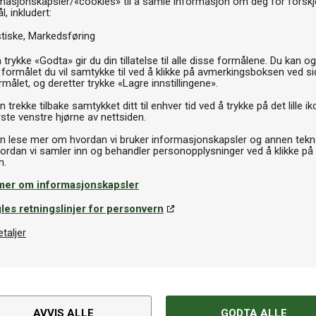
masjonskapsler/«cookies» til å samle informasjon om deg for forskje
P
l, inkludert:
stiske
Markedsføring
 trykke «Godta» gir du din tillatelse til alle disse formålene. Du kan o
 formålet du vil samtykke til ved å klikke på avmerkingsboksen ved s
rmålet, og deretter trykke «Lagre innstillingene».
 trekke tilbake samtykket ditt til enhver tid ved å trykke på det lille ik
ste venstre hjørne av nettsiden.
n lese mer om hvordan vi bruker informasjonskapsler og annen tekno
ordan vi samler inn og behandler personopplysninger ved å klikke på
mer om informasjonskapsler
les retningslinjer for personvern
etaljer
AVVIS ALLE
GODTA ALLE