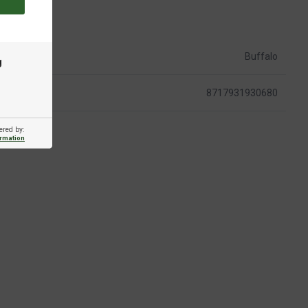
Buffalo
g
8717931930680
ered by:
ormation