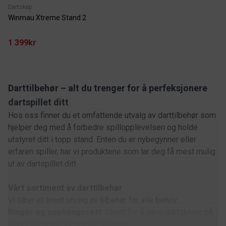
Dartskap
Winmau Xtreme Stand 2
1 399kr
Darttilbehør – alt du trenger for å perfeksjonere
dartspillet ditt
Hos oss finner du et omfattende utvalg av darttilbehør som
hjelper deg med å forbedre spillopplevelsen og holde
utstyret ditt i topp stand. Enten du er nybegynner eller
erfaren spiller, har vi produktene som lar deg få mest mulig
ut av dartspillet ditt.
Vårt sortiment av darttilbehør
Vi tilbyr et bredt utvalg av tilbehør for alle behov:
Ringer og opphengssett:
Ideelt for å sikre dartskiven på
plass og skape et stabilt spillmiljø.