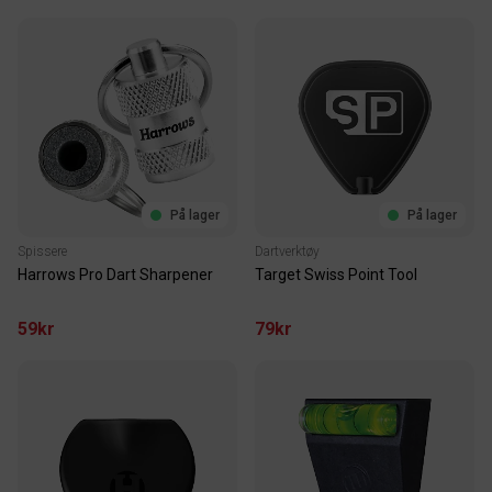
På lager
På lager
Spissere
Dartverktøy
Harrows Pro Dart Sharpener
Target Swiss Point Tool
59kr
79kr