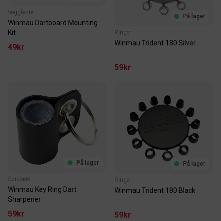
Veggfeste
På lager
Winmau Dartboard Mounting
Kit
Ringer
Winmau Trident 180 Silver
49kr
59kr
På lager
På lager
Spissere
Ringer
Winmau Key Ring Dart
Winmau Trident 180 Black
Sharpener
59kr
59kr