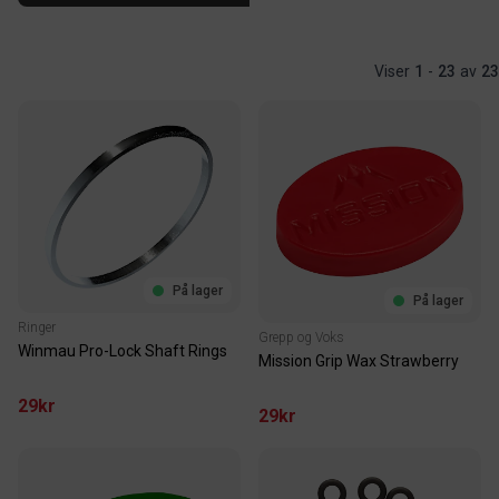
Viser
1
-
23
av
23
På lager
På lager
Ringer
Grepp og Voks
Winmau Pro-Lock Shaft Rings
Mission Grip Wax Strawberry
29kr
29kr