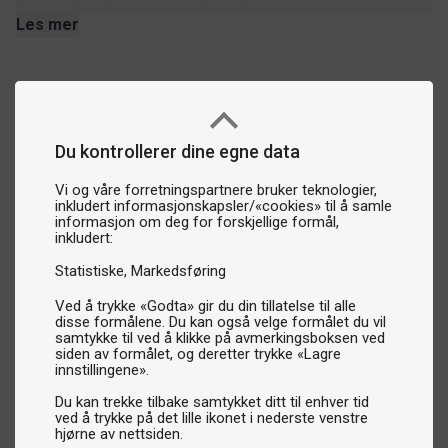
Spissere:
Hold pilene i perfekt stand og reduser risikoen
Les mer
for at de spretter av dartskiven.
Håndklær:
Praktisk for å holde hender og utstyr rene under
intense kamper.
Dartverktøy:
Multifunksjonelle verktøy for å vedlikeholde
og justere pilene og annet utstyr.
Du kontrollerer dine egne data
Ledende merkevarer innen darttilbehør
Vi og våre forretningspartnere bruker teknologier,
inkludert informasjonskapsler/«cookies» til å samle
Vi fører tilbehør fra de mest anerkjente merkene i
informasjon om deg for forskjellige formål,
dartverdenen, inkludert
Target
,
Harrows
,
Winmau
,
Red
inkludert:
Dragon
og mange flere.
Statistiske
Markedsføring
Ved å trykke «Godta» gir du din tillatelse til alle
Trenger du hjelp?
disse formålene. Du kan også velge formålet du vil
Har du spørsmål eller trenger veiledning for å velge de
samtykke til ved å klikke på avmerkingsboksen ved
siden av formålet, og deretter trykke «Lagre
riktige tilbehørene? Kontakt oss – vi hjelper deg gjerne
innstillingene».
med å finne de beste produktene som passer til dine
Du kan trekke tilbake samtykket ditt til enhver tid
behov!
ved å trykke på det lille ikonet i nederste venstre
hjørne av nettsiden.