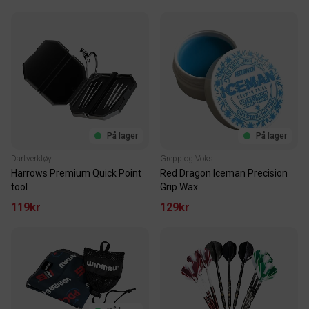
På lager
På lager
Dartverktøy
Grepp og Voks
Harrows Premium Quick Point
Red Dragon Iceman Precision
tool
Grip Wax
119kr
129kr