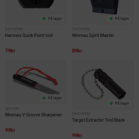
På lager
På lager
Dartverktøy
Dartverktøy
Harrows Quick Point tool
Winmau Spirit Master
79kr
89kr
På lager
På lager
Spissere
Dartverktøy
Winmau V-Groove Sharpener
Target Extractor Tool Black
99kr
99kr