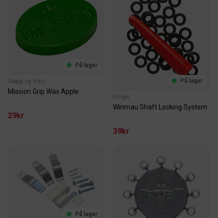
På lager
På lager
Grepp og Voks
Mission Grip Wax Apple
Ringer
Winmau Shaft Locking System
29kr
39kr
På lager