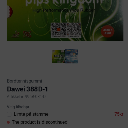
Bordtennisgummi
Dawei 388D-1
Artikkelnr. 9968-031-D
Product information
Velg tilbehør
Limte på stamme
75kr
The product is discontinued