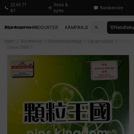
22 60 71
Retur &
Kundservice
87
bytte
Handleku
PRODUKTER
KAMPANJE
NYHETER
GUID
Hjem
/
Bordtennis
/
Bordtennisbelegg
/
Lange nubber
/
Dawei 388D-1