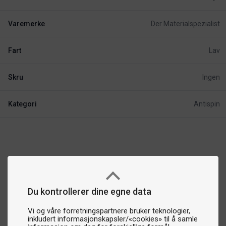
Varemerke
Der Materialspezialist
Fart
Lav
Skru
Ingen
Kategori
Antispin
Du kontrollerer dine egne data
Vi og våre forretningspartnere bruker teknologier,
inkludert informasjonskapsler/«cookies» til å samle