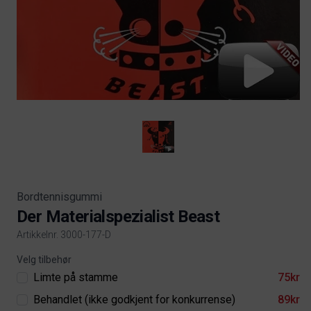
Bordtennisgummi
Der Materialspezialist Beast
Artikkelnr. 3000-177-D
Product information
Velg tilbehør
Limte på stamme
75kr
Behandlet (ikke godkjent for konkurrense)
89kr