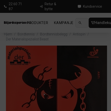
22 60 71
Retur &
Kundservice
87
bytte
Handleku
PRODUKTER
KAMPANJE
NYHETER
GUID
Hjem
/
Bordtennis
/
Bordtennisbelegg
/
Antispin
/
Der Materialspezialist Beast