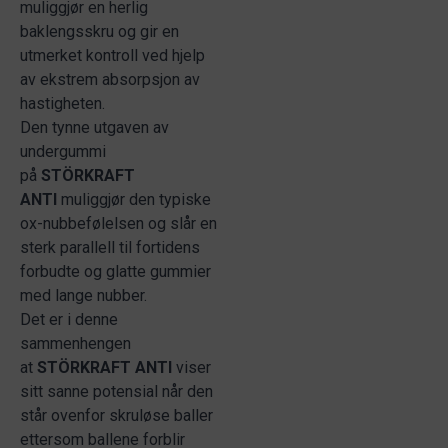
muliggjør en herlig
baklengsskru og gir en
utmerket kontroll ved hjelp
av ekstrem absorpsjon av
hastigheten.
Den tynne utgaven av
undergummi
på
STÖRKRAFT
ANTI
muliggjør den typiske
ox-nubbefølelsen og slår en
sterk parallell til fortidens
forbudte og glatte gummier
med lange nubber.
Det er i denne
sammenhengen
at
STÖRKRAFT ANTI
viser
sitt sanne potensial når den
står ovenfor skruløse baller
ettersom ballene forblir