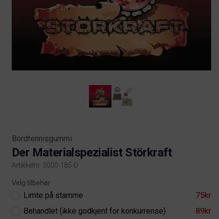
Bordtennisgummi
Der Materialspezialist Störkraft
Artikkelnr. 3000-185-D
Product information
Velg tilbehør
Limte på stamme
75kr
Behandlet (ikke godkjent for konkurrense)
89kr