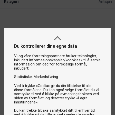
Kategori
Antispin
Du kontrollerer dine egne data
Vi og våre forretningspartnere bruker teknologier,
inkludert informasjonskapsler/«cookies» til å samle
informasjon om deg for forskjellige formål,
inkludert:
Statistiske
Markedsføring
Ved å trykke «Godta» gir du din tillatelse til alle
disse formålene. Du kan også velge formålet du vil
samtykke til ved å klikke på avmerkingsboksen ved
siden av formålet, og deretter trykke «Lagre
innstillingene».
Du kan trekke tilbake samtykket ditt til enhver tid
ved å trykke på det lille ikonet i nederste venstre