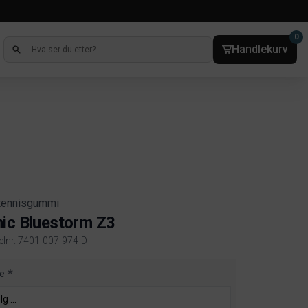
0
Handlekurv
tennisgummi
ic Bluestorm Z3
kelnr. 7401-007-974-D
ct information
e