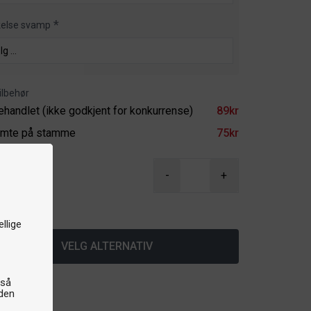
kelse svamp
ilbehør
ehandlet (ikke godkjent for konkurrense)
89kr
imte på stamme
75kr
r
-
+
å lager
llige
VELG ALTERNATIV
gså
iden