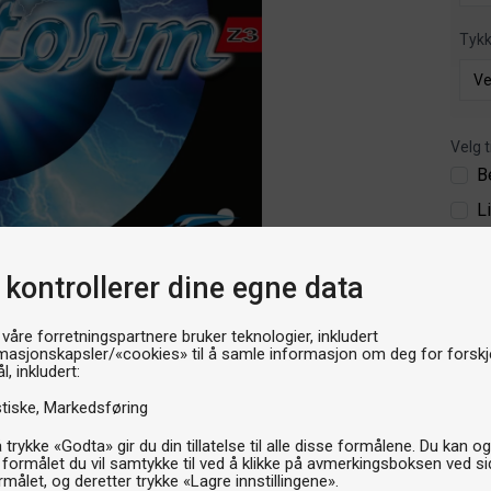
Tyk
Velg t
B
L
679k
 kontrollerer dine egne data
P
 våre forretningspartnere bruker teknologier, inkludert
masjonskapsler/«cookies» til å samle informasjon om deg for forskje
l, inkludert:
stiske
Markedsføring
 trykke «Godta» gir du din tillatelse til alle disse formålene. Du kan o
 formålet du vil samtykke til ved å klikke på avmerkingsboksen ved s
rmålet, og deretter trykke «Lagre innstillingene».