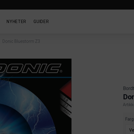
NYHETER
GUIDER
Donic Bluestorm Z3
Bord
Don
Artik
Produ
Farg