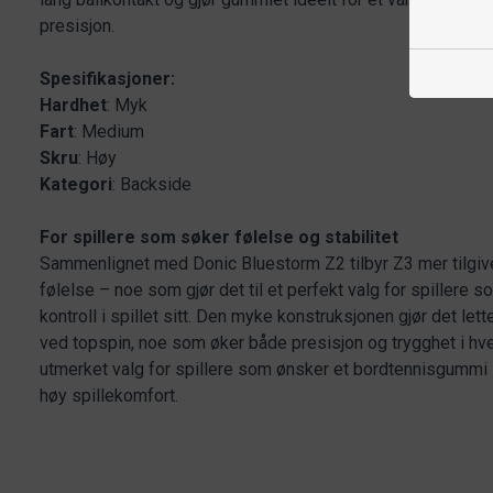
presisjon.
Spesifikasjoner:
Hardhet
: Myk
Fart
: Medium
Skru
: Høy
Kategori
: Backside
For spillere som søker følelse og stabilitet
Sammenlignet med Donic Bluestorm Z2 tilbyr Z3 mer tilg
følelse – noe som gjør det til et perfekt valg for spillere s
kontroll i spillet sitt. Den myke konstruksjonen gjør det le
ved topspin, noe som øker både presisjon og trygghet i hvert
utmerket valg for spillere som ønsker et bordtennisgummi s
høy spillekomfort.