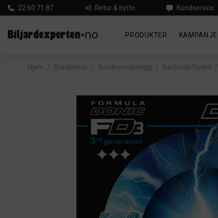
22 60 71 87
Retur & bytte
Kundservice
PRODUKTER
KAMPANJE
Hjem
/
Bordtennis
/
Bordtennisbelegg
/
Backside Speed
/