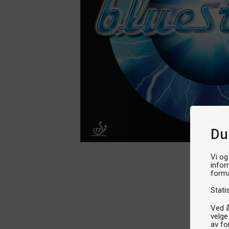
Du
Vi og
infor
formå
Stati
Ved å
velge
av fo