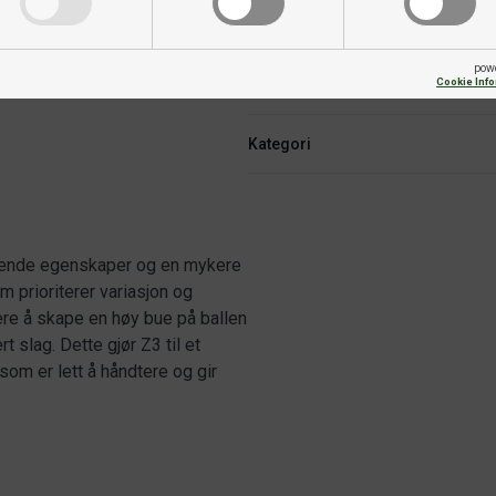
Fart
pow
Cookie Inf
Skru
Kategori
ivende egenskaper og en mykere
om prioriterer variasjon og
ttere å skape en høy bue på ballen
 slag. Dette gjør Z3 til et
om er lett å håndtere og gir