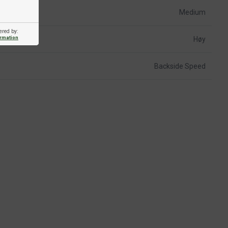
Medium
ered by:
ormation
Høy
Backside Speed