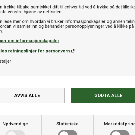
 trekke tilbake samtykket ditt til enhver tid ved å trykke på det lille ik
ste venstre hjørne av nettsiden.
n lese mer om hvordan vi bruker informasjonskapsler og annen tekno
ordan vi samler inn og behandler personopplysninger ved å klikke på
Gummirengjøring
mer om informasjonskapsler
o Optimum Premium Glue
Donic Combi Clean 90ml
l
les retningslinjer for personvern
r
79kr
På lager
På la
etaljer
Spesifikasjoner
AVVIS ALLE
GODTA ALLE
t spill
Hardhet
 bordtennisgummiet i Donics
d et tynnere overflategummi
Nødvendige
Statistiske
Markedsførin
Varemerke
re svamp. Dette gir spilleren
med fokus på kontroll og