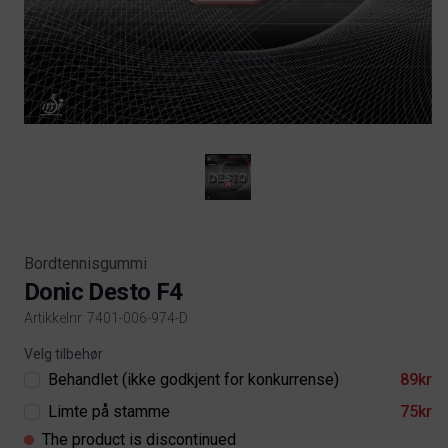
Bordtennisgummi
Donic Desto F4
Artikkelnr. 7401-006-974-D
Product information
Velg tilbehør
Behandlet (ikke godkjent for konkurrense)
89kr
Limte på stamme
75kr
The product is discontinued