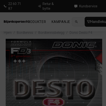
22 60 71
Retur &
Kundservice
87
bytte
Handleku
PRODUKTER
KAMPANJE
NYHETER
GUID
Hjem
/
Bordtennis
/
Bordtennisbelegg
/
Donic Desto F4