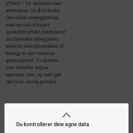
effekt) – for spilleren med
ambisjoner om å bli bedre.
Den myke undergummien,
med en noe redusert
speedlim-effekt, kombinerer
de klassiske beleggenes
kontroll, med dynamikken til
belegg av den moderne
generasjonen. Til spillere
som benytter seg av
sjansene sine, og som gjør
det til en utrolig god pris.
Du kontrollerer dine egne data