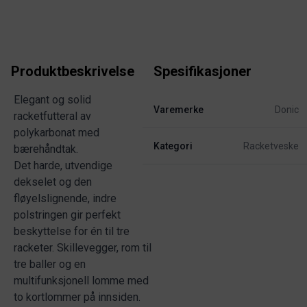
Produktbeskrivelse
Spesifikasjoner
Elegant og solid
Varemerke
Donic
racketfutteral av
polykarbonat med
Kategori
Racketveske
bærehåndtak.
Det harde, utvendige
dekselet og den
fløyelslignende, indre
polstringen gir perfekt
beskyttelse for én til tre
racketer. Skillevegger, rom til
tre baller og en
multifunksjonell lomme med
to kortlommer på innsiden.