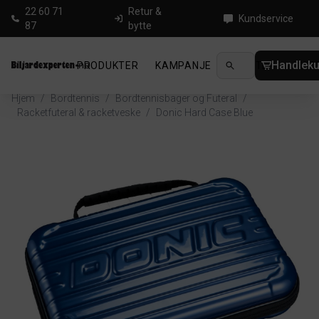
22 60 71
Retur &
Kundservice
87
bytte
Handleku
PRODUKTER
KAMPANJE
NYHETER
GUID
Hjem
/
Bordtennis
/
Bordtennisbager og Futeral
/
Racketfuteral & racketveske
/
Donic Hard Case Blue