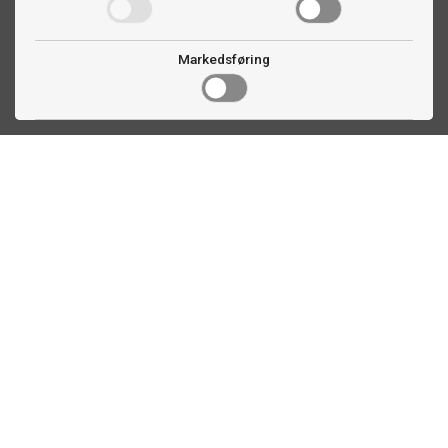
Markedsføring
Kontakt oss
Faldalsveien 363
1900 Fetsund, NO
22 60 71 87
info@biljardexperten.no
Kundeservice