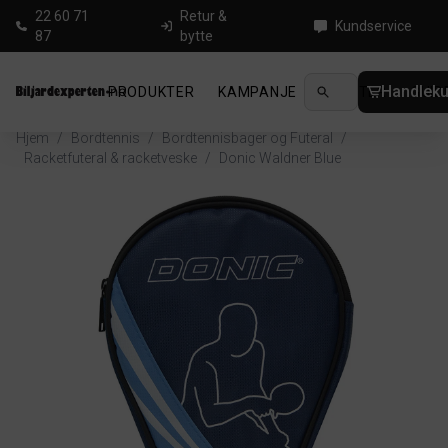
22 60 71
Retur &
Kundservice
87
bytte
Handleku
PRODUKTER
KAMPANJE
NYHETER
GUID
Hjem
/
Bordtennis
/
Bordtennisbager og Futeral
/
Racketfuteral & racketveske
/
Donic Waldner Blue