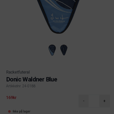
Racketfuteral
Donic Waldner Blue
Artikkelnr. 24-0188
Product information
169kr
-
+
Ikke på lager