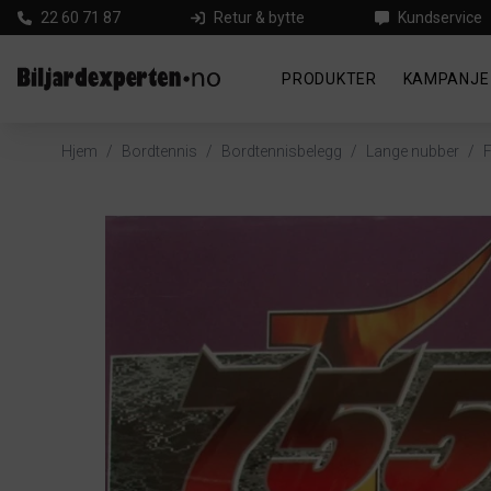
22 60 71 87
Retur & bytte
Kundservice
PRODUKTER
KAMPANJE
Hjem
/
Bordtennis
/
Bordtennisbelegg
/
Lange nubber
/
F