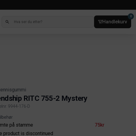
0
Handlekurv
tennisgummi
endship RITC 755-2 Mystery
kelnr. 9944-176-D
ct information
ilbehør
imte på stamme
75kr
e product is discontinued