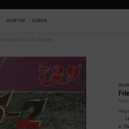
NYHETER
GUIDER
riendship RITC 755-2 Mystery
Bord
Fri
Artik
Produ
Velg t
L
Th