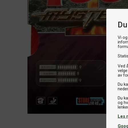
Du
Vi og
infor
formå
Stati
Ved å
velge
av fo
Du kan
neder
Du ka
og hv
Les 
Goog