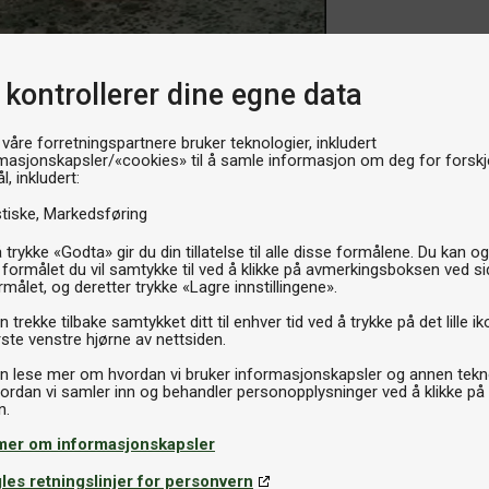
 kontrollerer dine egne data
 våre forretningspartnere bruker teknologier, inkludert
masjonskapsler/«cookies» til å samle informasjon om deg for forskje
l, inkludert:
stiske
Markedsføring
 trykke «Godta» gir du din tillatelse til alle disse formålene. Du kan o
 formålet du vil samtykke til ved å klikke på avmerkingsboksen ved s
rmålet, og deretter trykke «Lagre innstillingene».
 trekke tilbake samtykket ditt til enhver tid ved å trykke på det lille ik
ste venstre hjørne av nettsiden.
n lese mer om hvordan vi bruker informasjonskapsler og annen tekno
ordan vi samler inn og behandler personopplysninger ved å klikke på
mer om informasjonskapsler
les retningslinjer for personvern