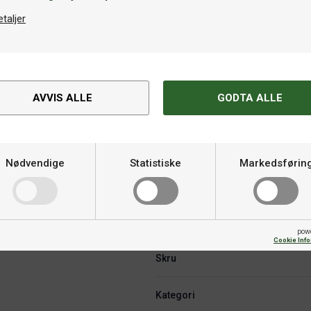
etaljer
AVVIS ALLE
GODTA ALLE
Spesifikasjoner
Hardhet
Nødvendige
Statistiske
Markedsførin
Varemerke
Fart
pow
Cookie Inf
Skru
Kategori