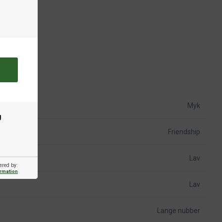
Myk
g
Friendship
Lav
ered by:
ormation
Lav
Lange nubber