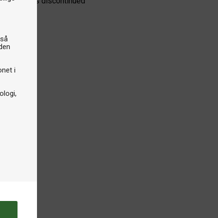
e product is discontinued
gså
iden
onet i
logi,