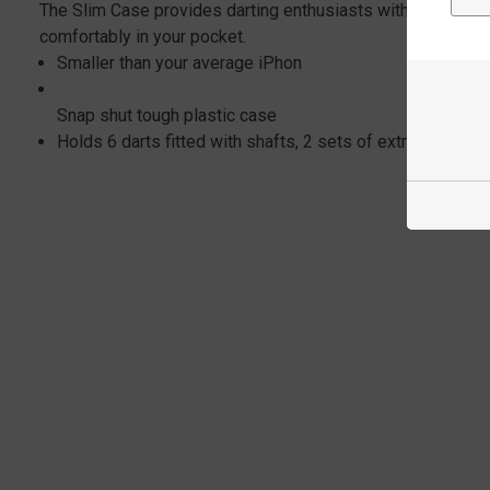
The Slim Case provides darting enthusiasts with significant 
comfortably in your pocket.
Smaller than your average iPhon
Snap shut tough plastic case
Holds 6 darts fitted with shafts, 2 sets of extra shafts an