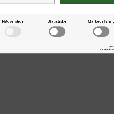
darts storage that fits
Varemerke
Nødvendige
Statistiske
Markedsførin
d 2 sets of flights
pow
Cookie Inf