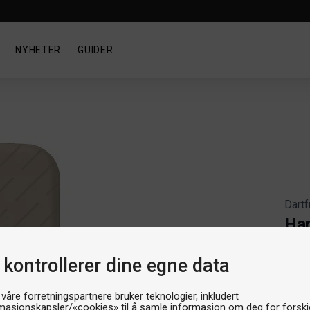
NYHETER
GUIDER
Dartf
Har
Artikk
 kontrollerer dine egne data
Produ
 våre forretningspartnere bruker teknologier, inkludert
masjonskapsler/«cookies» til å samle informasjon om deg for forskje