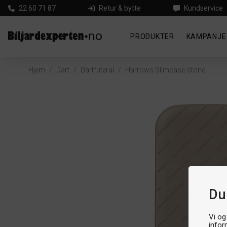
22 60 71 87
Retur & bytte
Kundservice
PRODUKTER
KAMPANJE
Hjem
/
Dart
/
Dartfuteral
/
Harrows Slimcase Stone
Du
Vi og
infor