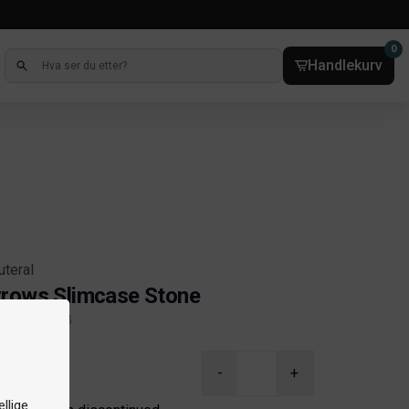
0
Handlekurv
uteral
rows Slimcase Stone
elnr. 24-0058
ct information
-
+
llige