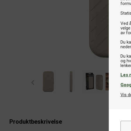
formå
Stati
Ved å
velge
av fo
Du kan
neder
Du ka
og hv
Les 
Goog
Vis d
Produktbeskrivelse