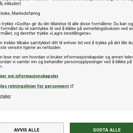
Th
l, inkludert:
stiske
Markedsføring
 trykke «Godta» gir du din tillatelse til alle disse formålene. Du kan o
 formålet du vil samtykke til ved å klikke på avmerkingsboksen ved s
rmålet, og deretter trykke «Lagre innstillingene».
 trekke tilbake samtykket ditt til enhver tid ved å trykke på det lille ik
ste venstre hjørne av nettsiden.
n lese mer om hvordan vi bruker informasjonskapsler og annen tekno
ordan vi samler inn og behandler personopplysninger ved å klikke på
mer om informasjonskapsler
les retningslinjer for personvern
etaljer
Spesifikasjoner
AVVIS ALLE
GODTA ALLE