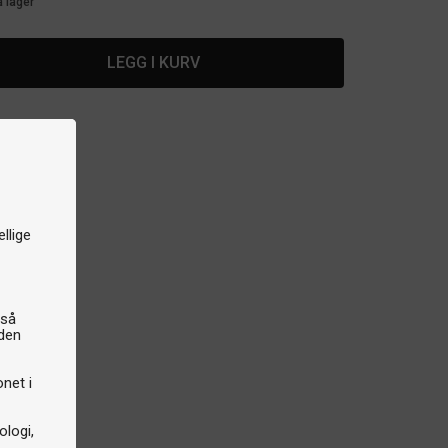
å lager
LEGG I KURV
llige
gså
iden
onet i
logi,