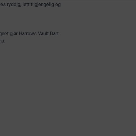
es ryddig, lett tilgjengelig og
net gjør Harrows Vault Dart
mp.