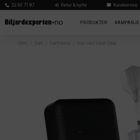
22 60 71 87
Retur & bytte
Kundservice
PRODUKTER
KAMPANJE
Hjem
/
Dart
/
Dartfuteral
/
Harrows Vault Clear