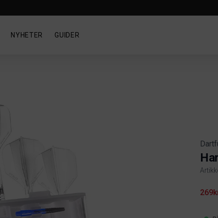
NYHETER
GUIDER
Dartf
Har
Artikk
Produ
269k