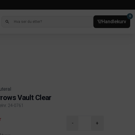
0
Handlekurv
uteral
rows Vault Clear
elnr. 24-0761
ct information
r
-
+