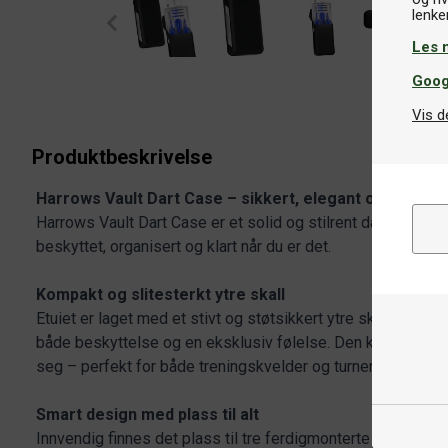
Les 
Goog
Vis d
Produktbeskrivelse
Harrows Vault Dart Case – sikkert, elegant og alltid kl
Harrows Vault Dart Case er et solid og stilrent dartetui, desi
beskyttet, organisert og klart når du er det.
Kompakt og slitesterkt ytre skall
Etuiet er laget med et stivt og støtsikkert ytre skall med 
både beskyttelse og en eksklusiv følelse. Den kompakte pro
seg – perfekt for både treningskvelder og turneringer.
Smart design med plass til alt
Innvendig finnes det plass til tre ferdigmonterte dartpiler s