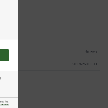
Harrows
5017626018611
g
ered by:
ormation