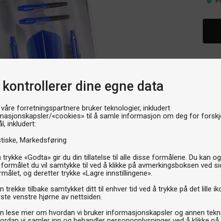
P
 kontrollerer dine egne data
 våre forretningspartnere bruker teknologier, inkludert
masjonskapsler/«cookies» til å samle informasjon om deg for forskje
l, inkludert:
stiske
Markedsføring
 trykke «Godta» gir du din tillatelse til alle disse formålene. Du kan o
 formålet du vil samtykke til ved å klikke på avmerkingsboksen ved s
rmålet, og deretter trykke «Lagre innstillingene».
 trekke tilbake samtykket ditt til enhver tid ved å trykke på det lille ik
ste venstre hjørne av nettsiden.
n lese mer om hvordan vi bruker informasjonskapsler og annen tekno
ordan vi samler inn og behandler personopplysninger ved å klikke på