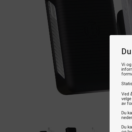
Du
Vi og
infor
formå
Stati
Ved å
velge
av fo
Du kan
neder
Du ka
og hv